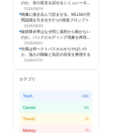
のか。笹の収支を試せるシミュレーター
を作った
2026/08/04
画像に描き込んで読ませる。MLLMの空
間認識を引き出す2つの視覚プロンプト
2026/08/03
線状降水帯はなぜ同じ場所から動かない
のか。バックビルディング現象を再現で
きるシミュレーターを作った
2026/08/01
台風は何ヘクトパスカルからやばいの
か。強さの階級と気圧の目安を整理する
2026/07/31
カテゴリ
Tech
388
Career
34
Travel
15
Money
11