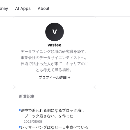
oney
AI Apps
About
V
vastee
データマイニング領域の研究職を経て、
事業会社のデータサイエンティストへ。
技術で詰まった人が来て、キャリアのこ
とも考えて帰る場所。
プロフィール詳細 →
新着記事
途中で追われる側になるブロック崩し
「ブロック崩さない」を作った
2026/08/05
レッサーパンダはなぜ一日中食べている