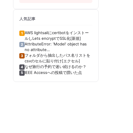
人気記事
AWS lightsailにcertbotをインストー
1
ルしLets encryptでSSL化[新規]
AttributeError: 'Model' object has
2
no attribute
'_get_distribution_strategy'[Keras]
フォルダから抽出したパス名リストを
3
[Tensorboard]
csvのセルに貼り付け[エクセル]
なぜ旅行の予約で迷い続けるのか？
4
IEEE Accessへの投稿で躓いた点
5