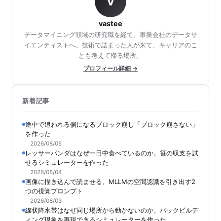
V
vastee
データマイニング領域の研究職を経て、事業会社のデータサ
イエンティストへ。技術で詰まった人が来て、キャリアのこ
とも考えて帰る場所。
プロフィール詳細 →
新着記事
途中で追われる側になるブロック崩し「ブロック崩さない」
を作った
2026/08/05
レッサーパンダはなぜ一日中食べているのか。笹の収支を試
せるシミュレーターを作った
2026/08/04
画像に描き込んで読ませる。MLLMの空間認識を引き出す2
つの視覚プロンプト
2026/08/03
線状降水帯はなぜ同じ場所から動かないのか。バックビルデ
ィング現象を再現できるシミュレーターを作った