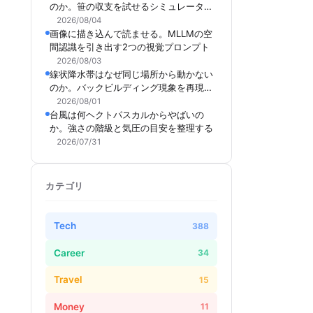
のか。笹の収支を試せるシミュレーター
を作った
2026/08/04
画像に描き込んで読ませる。MLLMの空
間認識を引き出す2つの視覚プロンプト
2026/08/03
線状降水帯はなぜ同じ場所から動かない
のか。バックビルディング現象を再現で
きるシミュレーターを作った
2026/08/01
台風は何ヘクトパスカルからやばいの
か。強さの階級と気圧の目安を整理する
2026/07/31
カテゴリ
Tech
388
Career
34
Travel
15
Money
11