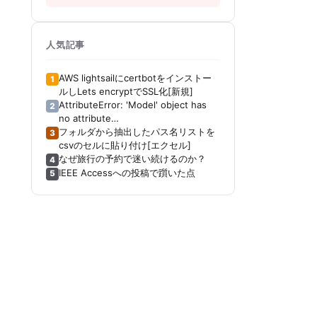
人気記事
AWS lightsailにcertbotをインストー
1
ルしLets encryptでSSL化[新規]
AttributeError: 'Model' object has
2
no attribute
'_get_distribution_strategy'[Keras]
フォルダから抽出したパス名リストを
3
[Tensorboard]
csvのセルに貼り付け[エクセル]
なぜ旅行の予約で迷い続けるのか？
4
IEEE Accessへの投稿で躓いた点
5