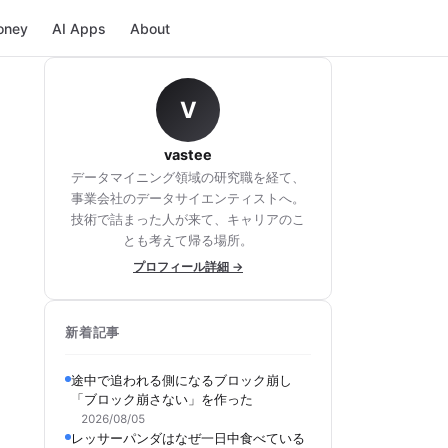
oney
AI Apps
About
V
vastee
データマイニング領域の研究職を経て、
事業会社のデータサイエンティストへ。
技術で詰まった人が来て、キャリアのこ
とも考えて帰る場所。
プロフィール詳細 →
新着記事
途中で追われる側になるブロック崩し
「ブロック崩さない」を作った
2026/08/05
レッサーパンダはなぜ一日中食べている