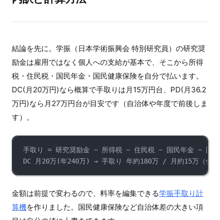
結論を先に。学振（日本学術振興会 特別研究員）の研究奨
励金は雇用ではなく個人への支給が基本で、そこから所得
税・住民税・国民年金・国民健康保険を自分で払います。
DC(月20万円)なら概算で手取りは月15万円台、PD(月36.2
万円)なら月27万円台が目安です（自治体や年度で前後しま
す）。
手取り = 研究奨励金 − 所得税 − 住民税 − 国民年金 − 国
DC 月20万(年240万) → 手取り 年約180万 / 月約15万（
金額は前提で変わるので、料率を編集できる
学振手取り計
算機
を作りました。国民健康保険など自治体差の大きい項