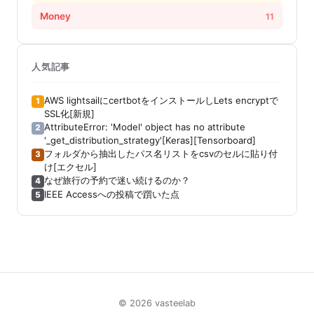
Money
11
人気記事
AWS lightsailにcertbotをインストールしLets encryptで
1
SSL化[新規]
AttributeError: 'Model' object has no attribute
2
'_get_distribution_strategy'[Keras][Tensorboard]
フォルダから抽出したパス名リストをcsvのセルに貼り付
3
け[エクセル]
なぜ旅行の予約で迷い続けるのか？
4
IEEE Accessへの投稿で躓いた点
5
© 2026 vasteelab