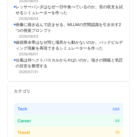
2026/08/05
レッサーパンダはなぜ一日中食べているのか。笹の収支を試
せるシミュレーターを作った
2026/08/04
画像に描き込んで読ませる。MLLMの空間認識を引き出す2
つの視覚プロンプト
2026/08/03
線状降水帯はなぜ同じ場所から動かないのか。バックビルデ
ィング現象を再現できるシミュレーターを作った
2026/08/01
台風は何ヘクトパスカルからやばいのか。強さの階級と気圧
の目安を整理する
2026/07/31
カテゴリ
Tech
388
Career
34
Travel
15