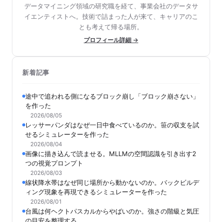
データマイニング領域の研究職を経て、事業会社のデータサ
イエンティストへ。技術で詰まった人が来て、キャリアのこ
とも考えて帰る場所。
プロフィール詳細 →
新着記事
途中で追われる側になるブロック崩し「ブロック崩さない」
を作った
2026/08/05
レッサーパンダはなぜ一日中食べているのか。笹の収支を試
せるシミュレーターを作った
2026/08/04
画像に描き込んで読ませる。MLLMの空間認識を引き出す2
つの視覚プロンプト
2026/08/03
線状降水帯はなぜ同じ場所から動かないのか。バックビルデ
ィング現象を再現できるシミュレーターを作った
2026/08/01
台風は何ヘクトパスカルからやばいのか。強さの階級と気圧
の目安を整理する