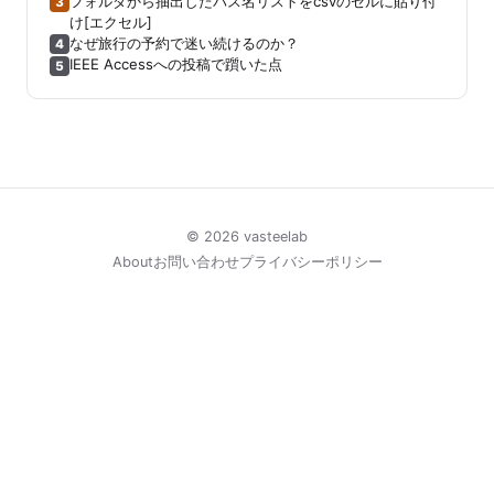
フォルダから抽出したパス名リストをcsvのセルに貼り付
3
け[エクセル]
なぜ旅行の予約で迷い続けるのか？
4
IEEE Accessへの投稿で躓いた点
5
© 2026 vasteelab
About
お問い合わせ
プライバシーポリシー