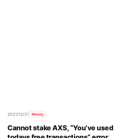
2021/12/21
Money
Cannot stake AXS, “You’ve used
todays free transactions” error