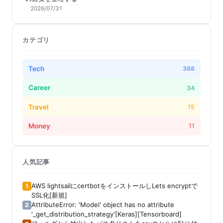
2026/07/31
カテゴリ
Tech
388
Career
34
Travel
15
Money
11
人気記事
AWS lightsailにcertbotをインストールしLets encryptで
1
SSL化[新規]
AttributeError: 'Model' object has no attribute
2
'_get_distribution_strategy'[Keras][Tensorboard]