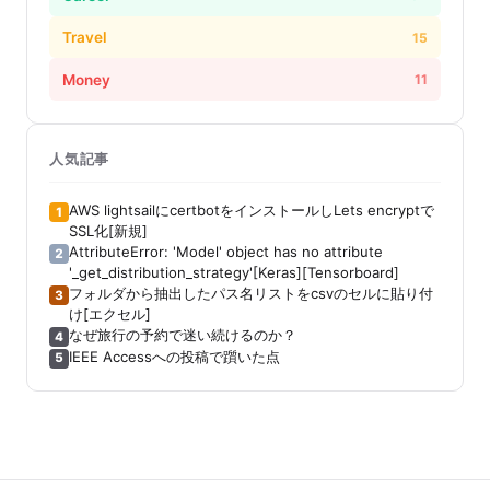
Travel
15
Money
11
人気記事
AWS lightsailにcertbotをインストールしLets encryptで
1
SSL化[新規]
AttributeError: 'Model' object has no attribute
2
'_get_distribution_strategy'[Keras][Tensorboard]
フォルダから抽出したパス名リストをcsvのセルに貼り付
3
け[エクセル]
なぜ旅行の予約で迷い続けるのか？
4
IEEE Accessへの投稿で躓いた点
5