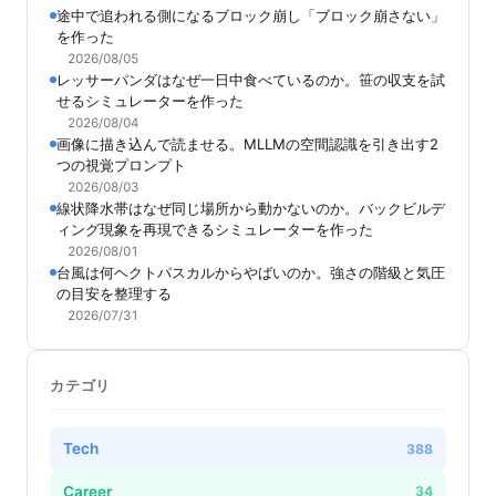
途中で追われる側になるブロック崩し「ブロック崩さない」
を作った
2026/08/05
レッサーパンダはなぜ一日中食べているのか。笹の収支を試
せるシミュレーターを作った
2026/08/04
画像に描き込んで読ませる。MLLMの空間認識を引き出す2
つの視覚プロンプト
2026/08/03
線状降水帯はなぜ同じ場所から動かないのか。バックビルデ
ィング現象を再現できるシミュレーターを作った
2026/08/01
台風は何ヘクトパスカルからやばいのか。強さの階級と気圧
の目安を整理する
2026/07/31
カテゴリ
Tech
388
Career
34