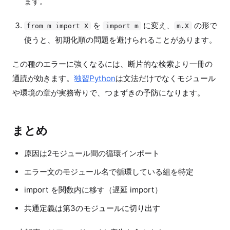
ます。
を
に変え、
の形で
from m import X
import m
m.X
使うと、初期化順の問題を避けられることがあります。
この種のエラーに強くなるには、断片的な検索より一冊の
通読が効きます。
独習Python
は文法だけでなくモジュール
や環境の章が実務寄りで、つまずきの予防になります。
まとめ
原因は2モジュール間の循環インポート
エラー文のモジュール名で循環している組を特定
import を関数内に移す（遅延 import）
共通定義は第3のモジュールに切り出す