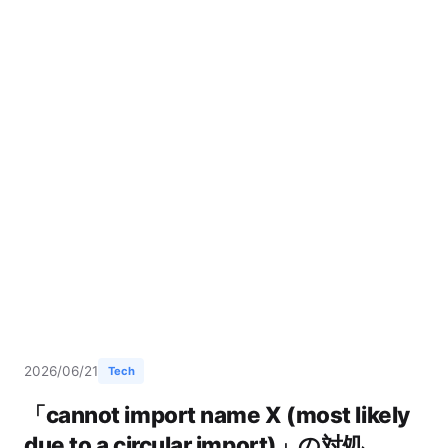
2026/06/21
Tech
「cannot import name X (most likely
due to a circular import)」の対処