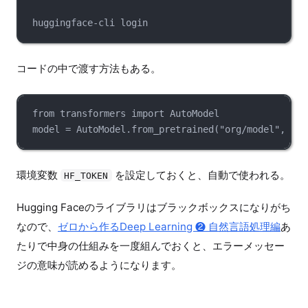
huggingface-cli
login
コードの中で渡す方法もある。
from
 transformers 
import
 AutoModel
model 
=
 AutoModel.
from_pretrained
(
"org/model"
, 
tok
環境変数
を設定しておくと、自動で使われる。
HF_TOKEN
Hugging Faceのライブラリはブラックボックスになりがち
なので、
ゼロから作るDeep Learning ❷ 自然言語処理編
あ
たりで中身の仕組みを一度組んでおくと、エラーメッセー
ジの意味が読めるようになります。