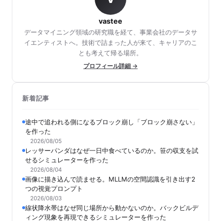
vastee
データマイニング領域の研究職を経て、事業会社のデータサ
イエンティストへ。技術で詰まった人が来て、キャリアのこ
とも考えて帰る場所。
プロフィール詳細 →
新着記事
途中で追われる側になるブロック崩し「ブロック崩さない」
を作った
2026/08/05
レッサーパンダはなぜ一日中食べているのか。笹の収支を試
せるシミュレーターを作った
2026/08/04
画像に描き込んで読ませる。MLLMの空間認識を引き出す2
つの視覚プロンプト
2026/08/03
線状降水帯はなぜ同じ場所から動かないのか。バックビルデ
ィング現象を再現できるシミュレーターを作った