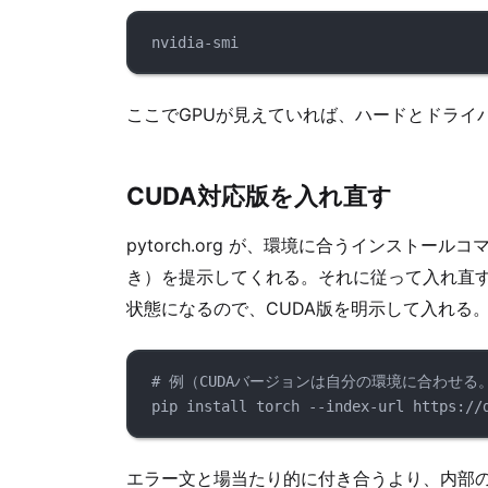
nvidia-smi
ここでGPUが見えていれば、ハードとドライバ
CUDA対応版を入れ直す
pytorch.org が、環境に合うインストールコマ
き）を提示してくれる。それに従って入れ直す
状態になるので、CUDA版を明示して入れる
# 例（CUDAバージョンは自分の環境に合わせ
pip install torch --index-url https://
エラー文と場当たり的に付き合うより、内部