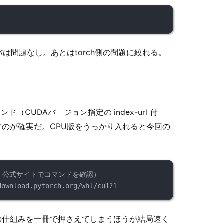
は問題なし。あとはtorch側の問題に絞れる。
ンド（CUDAバージョン指定の index-url 付
のが確実だ。CPU版をうっかり入れると今回の
。
る。公式サイトでコマンドを確認）
download.pytorch.org/whl/cu121
の仕組みを一冊で押さえてしまうほうが結局速く