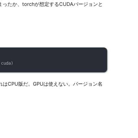
まったか、torchが想定するCUDAバージョンと
.cuda)
はCPU版だ。GPUは使えない。バージョン名