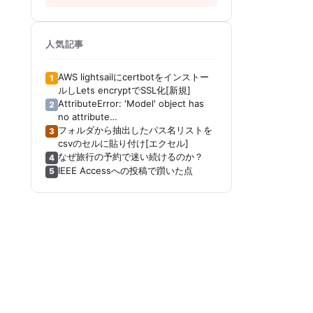
人気記事
AWS lightsailにcertbotをインストー
1
ルしLets encryptでSSL化[新規]
AttributeError: 'Model' object has
2
no attribute
'_get_distribution_strategy'[Keras]
フォルダから抽出したパス名リストを
3
[Tensorboard]
csvのセルに貼り付け[エクセル]
なぜ旅行の予約で迷い続けるのか？
4
IEEE Accessへの投稿で躓いた点
5