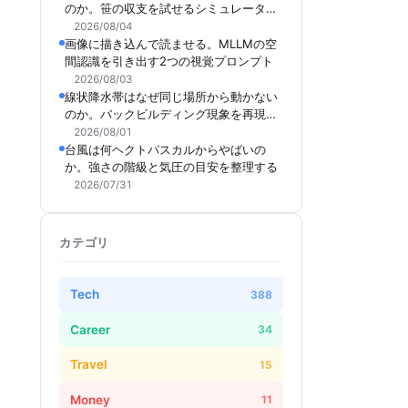
のか。笹の収支を試せるシミュレーター
を作った
2026/08/04
画像に描き込んで読ませる。MLLMの空
間認識を引き出す2つの視覚プロンプト
2026/08/03
線状降水帯はなぜ同じ場所から動かない
のか。バックビルディング現象を再現で
きるシミュレーターを作った
2026/08/01
台風は何ヘクトパスカルからやばいの
か。強さの階級と気圧の目安を整理する
2026/07/31
カテゴリ
Tech
388
Career
34
Travel
15
Money
11