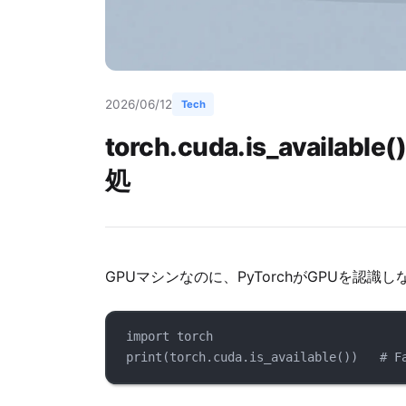
2026/06/12
Tech
torch.cuda.is_avai
処
GPUマシンなのに、PyTorchがGPUを認識し
import
 torch
print
(torch.cuda.
is_available
())   
# 