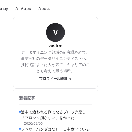
oney
AI Apps
About
V
vastee
データマイニング領域の研究職を経て、
事業会社のデータサイエンティストへ。
技術で詰まった人が来て、キャリアのこ
とも考えて帰る場所。
プロフィール詳細 →
新着記事
途中で追われる側になるブロック崩し
「ブロック崩さない」を作った
2026/08/05
レッサーパンダはなぜ一日中食べている