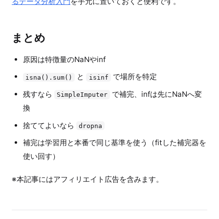
るデータ分析入門
を手元に置いておくと便利です。
まとめ
原因は特徴量のNaNやinf
と
で場所を特定
isna().sum()
isinf
残すなら
で補完、infは先にNaNへ変
SimpleImputer
換
捨ててよいなら
dropna
補完は学習用と本番で同じ基準を使う（fitした補完器を
使い回す）
※本記事にはアフィリエイト広告を含みます。