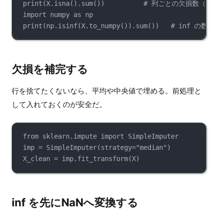
print
(X.
isna
().
sum
())          
# 列ごとの欠損数（pan
import
 numpy 
as
 np
print
(np.
isinf
(X.
to_numpy
()).
sum
())   
# inf の数
欠損を補完する
行を捨てたくないなら、平均や中央値で埋める。前処理と
して入れておくのが安全だ。
from
 sklearn.impute 
import
 SimpleImputer
imp 
=
SimpleImputer
(
strategy
=
"median"
)
X_clean 
=
 imp.
fit_transform
(X)
inf を先にNaNへ変換する