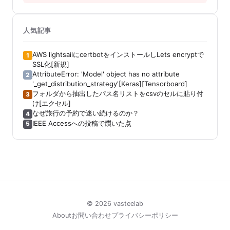
人気記事
AWS lightsailにcertbotをインストールしLets encryptで
1
SSL化[新規]
AttributeError: 'Model' object has no attribute
2
'_get_distribution_strategy'[Keras][Tensorboard]
フォルダから抽出したパス名リストをcsvのセルに貼り付
3
け[エクセル]
なぜ旅行の予約で迷い続けるのか？
4
IEEE Accessへの投稿で躓いた点
5
© 2026 vasteelab
About
お問い合わせ
プライバシーポリシー