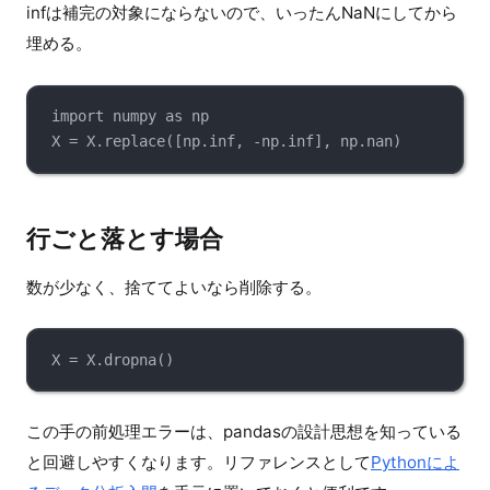
infは補完の対象にならないので、いったんNaNにしてから
埋める。
import
 numpy 
as
 np
X 
=
 X.
replace
([np.inf, 
-
np.inf], np.nan)
行ごと落とす場合
数が少なく、捨ててよいなら削除する。
X 
=
 X.
dropna
()
この手の前処理エラーは、pandasの設計思想を知っている
と回避しやすくなります。リファレンスとして
Pythonによ