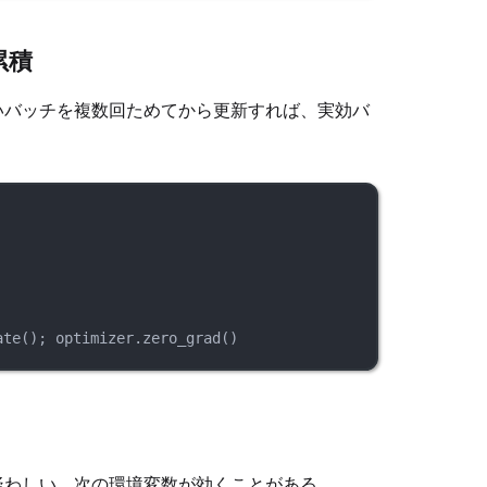
累積
いバッチを複数回ためてから更新すれば、実効バ
ate
(); optimizer.
zero_grad
()
疑わしい。次の環境変数が効くことがある。