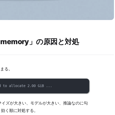
 of memory」の原因と対処
止まる。
d to allocate 2.00 GiB ...
サイズが大きい、モデルが大きい、推論なのに勾
。効く順に対処する。