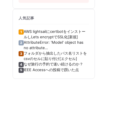
人気記事
AWS lightsailにcertbotをインストー
1
ルしLets encryptでSSL化[新規]
AttributeError: 'Model' object has
2
no attribute
'_get_distribution_strategy'[Keras]
フォルダから抽出したパス名リストを
3
[Tensorboard]
csvのセルに貼り付け[エクセル]
なぜ旅行の予約で迷い続けるのか？
4
IEEE Accessへの投稿で躓いた点
5