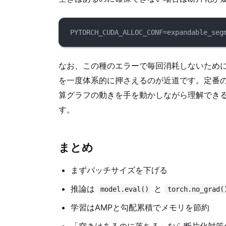
PYTORCH_CUDA_ALLOC_CONF=expandable_seg
なお、この種のエラーで毎回消耗しないため
を一度体系的に押さえるのが近道です。定番
算グラフの動きを手を動かしながら理解でき
す。
まとめ
まずバッチサイズを下げる
推論は
と
model.eval()
torch.no_grad(
学習はAMPと勾配累積でメモリを節約