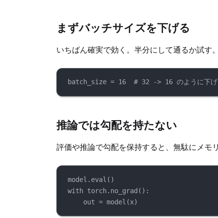
まずバッチサイズを下げる
いちばん確実で効く。半分にして通るか試す
batch_size 
=
16
# 32 -> 16 のように下
推論では勾配を持たない
評価や推論で勾配を保持すると、無駄にメモ
model.
eval
()
with
 torch.
no_grad
():
out 
=
model
(x)