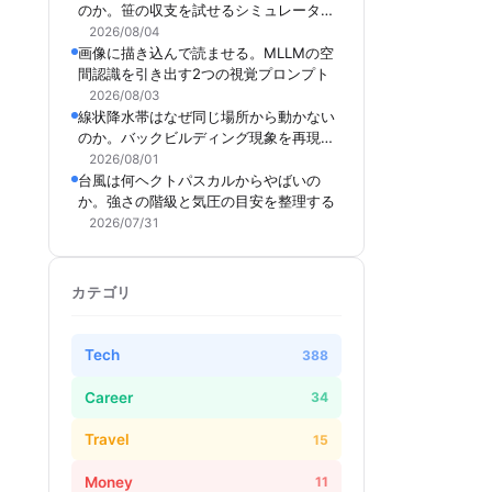
のか。笹の収支を試せるシミュレーター
を作った
2026/08/04
画像に描き込んで読ませる。MLLMの空
間認識を引き出す2つの視覚プロンプト
2026/08/03
線状降水帯はなぜ同じ場所から動かない
のか。バックビルディング現象を再現で
きるシミュレーターを作った
2026/08/01
台風は何ヘクトパスカルからやばいの
か。強さの階級と気圧の目安を整理する
2026/07/31
カテゴリ
Tech
388
Career
34
Travel
15
Money
11