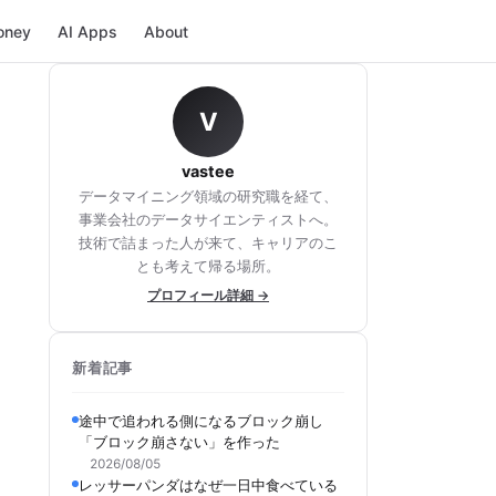
oney
AI Apps
About
V
vastee
データマイニング領域の研究職を経て、
事業会社のデータサイエンティストへ。
技術で詰まった人が来て、キャリアのこ
とも考えて帰る場所。
プロフィール詳細 →
新着記事
途中で追われる側になるブロック崩し
「ブロック崩さない」を作った
2026/08/05
レッサーパンダはなぜ一日中食べている