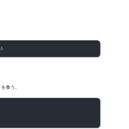
。
げる
リを食う。