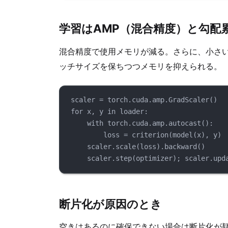
学習はAMP（混合精度）と勾配
混合精度で使用メモリが減る。さらに、小さ
ッチサイズを保ちつつメモリを抑えられる。
scaler 
=
 torch.cuda.amp.
GradScaler
()
for
 x, y 
in
 loader:
with
 torch.cuda.amp.
autocast
():
loss 
=
criterion
(
model
(x), y)
scaler.
scale
(loss).
backward
()
scaler.
step
(optimizer); scaler.
upd
断片化が原因のとき
空きはあるのに確保できない場合は断片化が