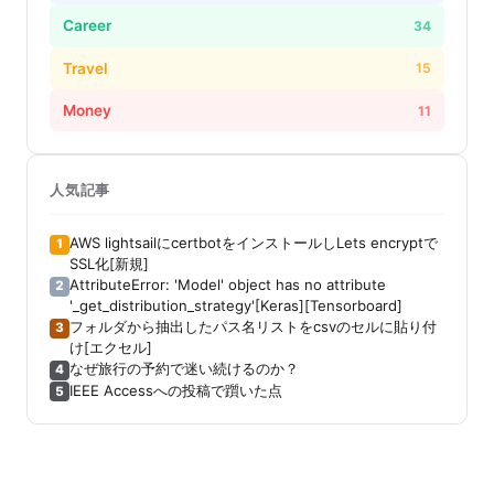
Career
34
Travel
15
Money
11
人気記事
AWS lightsailにcertbotをインストールしLets encryptで
1
SSL化[新規]
AttributeError: 'Model' object has no attribute
2
'_get_distribution_strategy'[Keras][Tensorboard]
フォルダから抽出したパス名リストをcsvのセルに貼り付
3
け[エクセル]
なぜ旅行の予約で迷い続けるのか？
4
IEEE Accessへの投稿で躓いた点
5