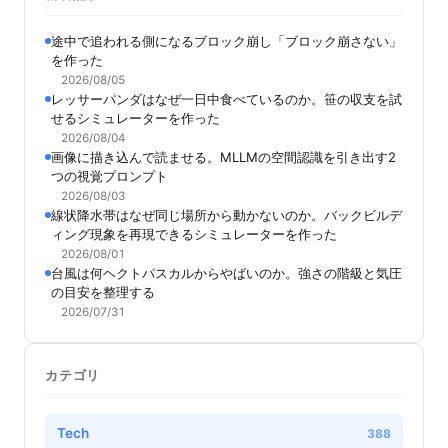
途中で追われる側になるブロック崩し「ブロック崩さない」
を作った
2026/08/05
レッサーパンダはなぜ一日中食べているのか。笹の収支を試
せるシミュレーターを作った
2026/08/04
画像に描き込んで読ませる。MLLMの空間認識を引き出す2
つの視覚プロンプト
2026/08/03
線状降水帯はなぜ同じ場所から動かないのか。バックビルデ
ィング現象を再現できるシミュレーターを作った
2026/08/01
台風は何ヘクトパスカルからやばいのか。強さの階級と気圧
の目安を整理する
2026/07/31
カテゴリ
Tech
388