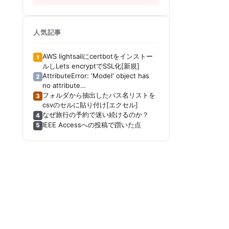
人気記事
AWS lightsailにcertbotをインストー
1
ルしLets encryptでSSL化[新規]
AttributeError: 'Model' object has
2
no attribute
'_get_distribution_strategy'[Keras]
フォルダから抽出したパス名リストを
3
[Tensorboard]
csvのセルに貼り付け[エクセル]
なぜ旅行の予約で迷い続けるのか？
4
IEEE Accessへの投稿で躓いた点
5