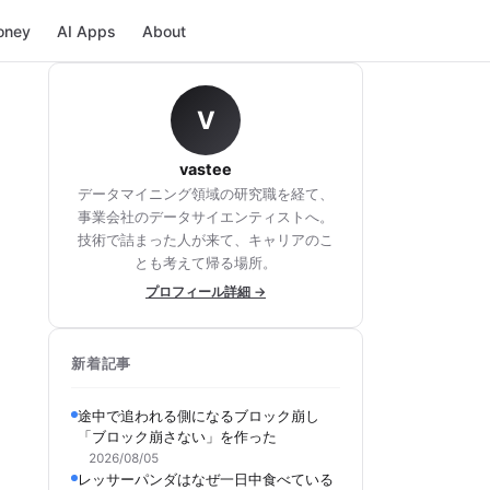
oney
AI Apps
About
V
vastee
データマイニング領域の研究職を経て、
事業会社のデータサイエンティストへ。
技術で詰まった人が来て、キャリアのこ
とも考えて帰る場所。
プロフィール詳細 →
新着記事
途中で追われる側になるブロック崩し
「ブロック崩さない」を作った
2026/08/05
レッサーパンダはなぜ一日中食べている