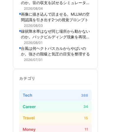
のか。笹の収支を試せるシミュレーター
を作った
2026/08/04
画像に描き込んで読ませる。MLLMの空
間認識を引き出す2つの視覚プロンプト
2026/08/03
線状降水帯はなぜ同じ場所から動かない
のか。バックビルディング現象を再現で
きるシミュレーターを作った
2026/08/01
台風は何ヘクトパスカルからやばいの
か。強さの階級と気圧の目安を整理する
2026/07/31
カテゴリ
Tech
388
Career
34
Travel
15
Money
11