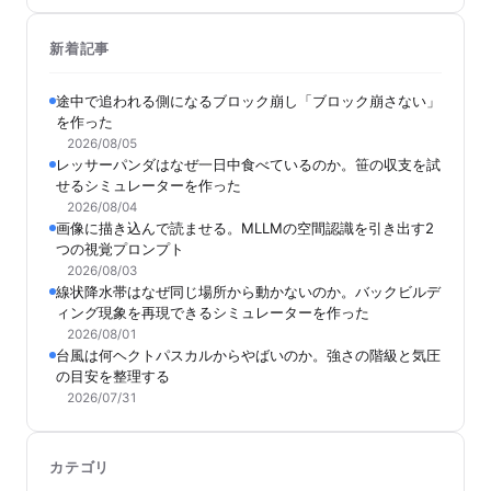
新着記事
途中で追われる側になるブロック崩し「ブロック崩さない」
を作った
2026/08/05
レッサーパンダはなぜ一日中食べているのか。笹の収支を試
せるシミュレーターを作った
2026/08/04
画像に描き込んで読ませる。MLLMの空間認識を引き出す2
つの視覚プロンプト
2026/08/03
線状降水帯はなぜ同じ場所から動かないのか。バックビルデ
ィング現象を再現できるシミュレーターを作った
2026/08/01
台風は何ヘクトパスカルからやばいのか。強さの階級と気圧
の目安を整理する
2026/07/31
カテゴリ