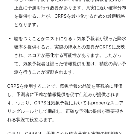
正直に予測を行う必要があります。真実に近い確率分布
を提供することが、CRPSを最小化するための最適戦略
となります。
嘘をつくことがコストになる：気象予報者が誤った降水
確率を提供すると、実際の降水との差異がCRPSに反映
され、スコアが悪化する可能性があります。したがっ
て、気象予報者は誤った情報提供を避け、精度の高い予
測を行うことが奨励されます。
CRPSを使用することで、気象予報の品質を客観的に評価
し、予測者に正確な情報提供を促す仕組みが提供されま
す。つまり、CRPSは気象予報においてもproperなスコア
リングルールとして機能し、正確な予測の提供が重要視さ
れる状況で役立ちます。
つまり、CRPSは、予測された確率分布と実際の観測値と