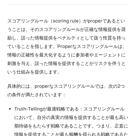
スコアリングルール（scoring rule）がproperであるとい
うことは、そのスコアリングルールが正確な情報提供を奨
励し、誤った情報提供をペナルティとして扱う性質を持っ
ていることを指します。Properなスコアリングルールは、
情報の正確性を最大化するように参加者やエージェントに
刺激を与え、誤った情報を提供することがリスクを伴うと
いう仕組みを提供します。
具体的には、properなスコアリングルールでは、次の2つ
の条件が満たされています：
Truth-Tellingが最適戦略である：スコアリングルール
において、自分の真実の情報を提供することが最も高い
期待値をもたらす戦略であることです。つまり、正直に
情報を提供することが最も報酬を得られる戦略であるた