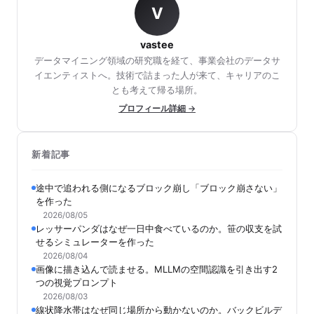
V
vastee
データマイニング領域の研究職を経て、事業会社のデータサ
イエンティストへ。技術で詰まった人が来て、キャリアのこ
とも考えて帰る場所。
プロフィール詳細 →
新着記事
途中で追われる側になるブロック崩し「ブロック崩さない」
を作った
2026/08/05
レッサーパンダはなぜ一日中食べているのか。笹の収支を試
せるシミュレーターを作った
2026/08/04
画像に描き込んで読ませる。MLLMの空間認識を引き出す2
つの視覚プロンプト
2026/08/03
線状降水帯はなぜ同じ場所から動かないのか。バックビルデ