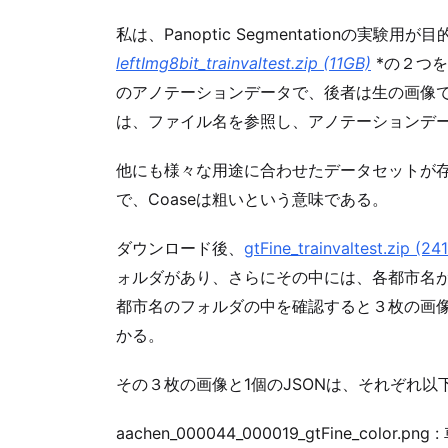
私は、Panoptic Segmentationの実験用
leftImg8bit_trainvaltest.zip (11GB)
*
の２つを
のアノテーションデータで、後者は生の画像である。
は、ファイル名を参照し、アノテーションデ
他にも様々な用途に合わせたデータセットが存
で、Coaseは粗いという意味である。
ダウンロード後、
gtFine_trainvaltest.zip (24
ォルダがあり、さらにその中には、各都市名
都市名のフォルダの中を確認すると３枚の画像
かる。
その３枚の画像と1個のJSONは、それぞれ
aachen_000044_000019_gtFine_co