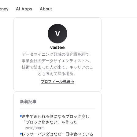
oney
AI Apps
About
V
vastee
データマイニング領域の研究職を経て、
事業会社のデータサイエンティストへ。
技術で詰まった人が来て、キャリアのこ
とも考えて帰る場所。
プロフィール詳細 →
新着記事
途中で追われる側になるブロック崩し
「ブロック崩さない」を作った
2026/08/05
レッサーパンダはなぜ一日中食べている