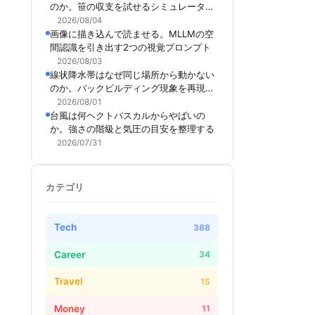
のか。笹の収支を試せるシミュレーター
を作った
2026/08/04
画像に描き込んで読ませる。MLLMの空
間認識を引き出す2つの視覚プロンプト
2026/08/03
線状降水帯はなぜ同じ場所から動かない
のか。バックビルディング現象を再現で
きるシミュレーターを作った
2026/08/01
台風は何ヘクトパスカルからやばいの
か。強さの階級と気圧の目安を整理する
2026/07/31
カテゴリ
Tech
388
Career
34
Travel
15
Money
11