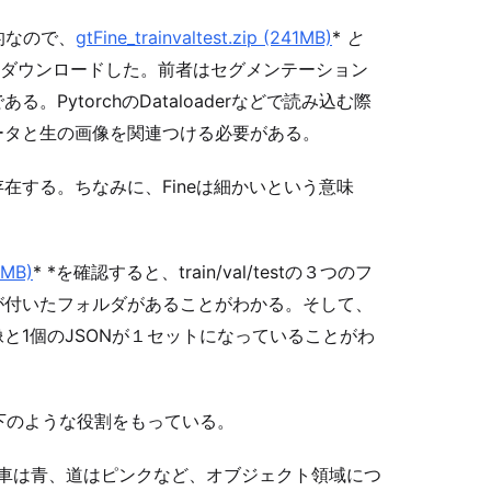
が目的なので、
gtFine_trainvaltest.zip (241MB)
*
と
ダウンロードした。前者はセグメンテーション
PytorchのDataloaderなどで読み込む際
ータと生の画像を関連つける必要がある。
在する。ちなみに、Fineは細かいという意味
1MB)
* *
を確認すると、train/val/testの３つのフ
が付いたフォルダがあることがわかる。そして、
と1個のJSONが１セットになっていることがわ
以下のような役割をもっている。
lor.png : 車は青、道はピンクなど、オブジェクト領域につ