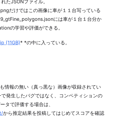
れたJSONファイル。
stanceIds.pngだけではこの画像に車が１１台写っている
_gtFine_polygons.jsonには車が１台１台分か
tationの学習や評価ができる。
zip (11GB)
* *
の中に入っている。
は何も情報の無い（真っ黒な）画像が収録されてい
ーで発生したバグではなく、コンペティションの
データで評価する場合は、
t/
から推定結果を投稿してはじめてスコアを確認