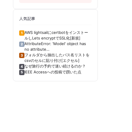
人気記事
AWS lightsailにcertbotをインストー
1
ルしLets encryptでSSL化[新規]
AttributeError: 'Model' object has
2
no attribute
'_get_distribution_strategy'[Keras]
フォルダから抽出したパス名リストを
3
[Tensorboard]
csvのセルに貼り付け[エクセル]
なぜ旅行の予約で迷い続けるのか？
4
IEEE Accessへの投稿で躓いた点
5