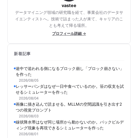
vastee
データマイニング領域の研究職を経て、事業会社のデータサ
イエンティストへ。技術で詰まった人が来て、キャリアのこ
とも考えて帰る場所。
プロフィール詳細 →
新着記事
途中で追われる側になるブロック崩し「ブロック崩さない」
を作った
2026/08/05
レッサーパンダはなぜ一日中食べているのか。笹の収支を試
せるシミュレーターを作った
2026/08/04
画像に描き込んで読ませる。MLLMの空間認識を引き出す2
つの視覚プロンプト
2026/08/03
線状降水帯はなぜ同じ場所から動かないのか。バックビルデ
ィング現象を再現できるシミュレーターを作った
2026/08/01