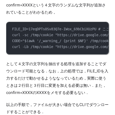
confirm=XXXXという４文字のランダムな文字列が追加さ
れていることがわかるため，
FILE_ID=17eqDPTs0Sv83Q7e-IWox_69bCbiXUz
curl -sc /tmp/cookie "https://drive.google.com/uc?
CODE="$(awk '/_warning_/ {print $NF}' /tmp/cookie)
curl -Lb /tmp/cookie "https://drive.google.com/uc?
として４文字の文字列を抽出する処理を追加することでダ
ウンロード可能となる．なお，上の処理では，FILE_IDを入
力するだけで動かせるようななっているため，実際に使う
ときは２行目と３行目に変更を加える必要は無い．また，
confirm=XXXXのXXXXをメモする必要もない．
以上の手順で，ファイルが大きい場合でもCLIでダウンロー
ドすることができる．