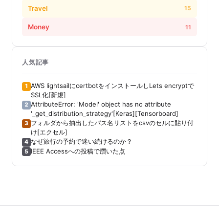
Travel
15
Money
11
人気記事
AWS lightsailにcertbotをインストールしLets encryptで
1
SSL化[新規]
AttributeError: 'Model' object has no attribute
2
'_get_distribution_strategy'[Keras][Tensorboard]
フォルダから抽出したパス名リストをcsvのセルに貼り付
3
け[エクセル]
なぜ旅行の予約で迷い続けるのか？
4
IEEE Accessへの投稿で躓いた点
5