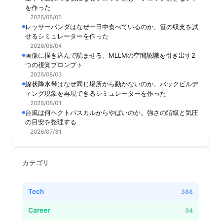
を作った
2026/08/05
レッサーパンダはなぜ一日中食べているのか。笹の収支を試
せるシミュレーターを作った
2026/08/04
画像に描き込んで読ませる。MLLMの空間認識を引き出す2
つの視覚プロンプト
2026/08/03
線状降水帯はなぜ同じ場所から動かないのか。バックビルデ
ィング現象を再現できるシミュレーターを作った
2026/08/01
台風は何ヘクトパスカルからやばいのか。強さの階級と気圧
の目安を整理する
2026/07/31
カテゴリ
Tech
388
Career
34