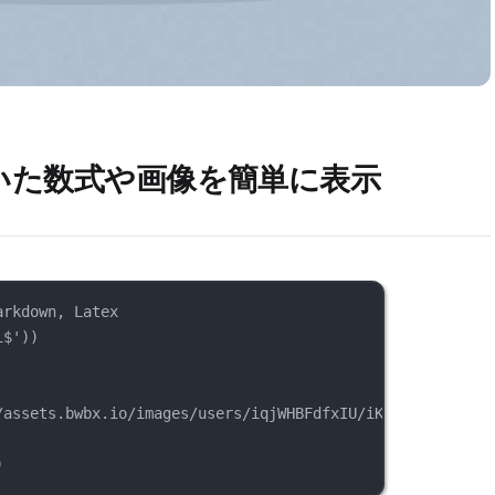
xで書いた数式や画像を簡単に表示
arkdown, Latex
i$'))
/assets.bwbx.io/images/users/iqjWHBFdfxIU/iKIWgaiJUtss/v
)