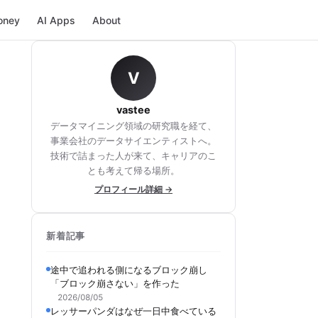
oney
AI Apps
About
V
vastee
データマイニング領域の研究職を経て、
事業会社のデータサイエンティストへ。
技術で詰まった人が来て、キャリアのこ
とも考えて帰る場所。
プロフィール詳細 →
新着記事
途中で追われる側になるブロック崩し
「ブロック崩さない」を作った
2026/08/05
レッサーパンダはなぜ一日中食べている