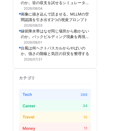
のか。笹の収支を試せるシミュレーター
を作った
2026/08/04
画像に描き込んで読ませる。MLLMの空
間認識を引き出す2つの視覚プロンプト
2026/08/03
線状降水帯はなぜ同じ場所から動かない
のか。バックビルディング現象を再現で
きるシミュレーターを作った
2026/08/01
台風は何ヘクトパスカルからやばいの
か。強さの階級と気圧の目安を整理する
2026/07/31
カテゴリ
Tech
388
Career
34
2/1000x-1.jpg'))
Travel
15
Money
11