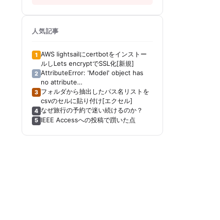
人気記事
AWS lightsailにcertbotをインストー
1
ルしLets encryptでSSL化[新規]
AttributeError: 'Model' object has
2
no attribute
'_get_distribution_strategy'[Keras]
フォルダから抽出したパス名リストを
3
[Tensorboard]
csvのセルに貼り付け[エクセル]
なぜ旅行の予約で迷い続けるのか？
4
IEEE Accessへの投稿で躓いた点
5