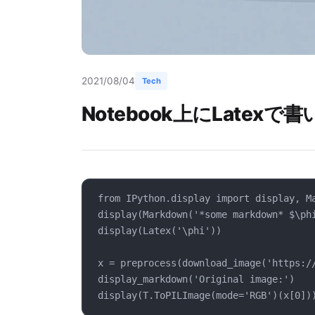
2021/08/04
Tech
Notebook上にLate
from IPython.display import display, M
display(Markdown('*some markdown* $\ph
display(Latex('\phi'))
x = preprocess(download_image('https:/
display_markdown('Original image:')
display(T.ToPILImage(mode='RGB')(x[0])