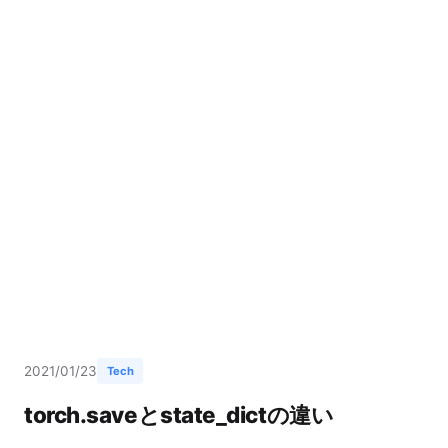
2021/01/23
Tech
torch.saveとstate_dictの違い