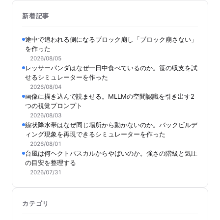
新着記事
途中で追われる側になるブロック崩し「ブロック崩さない」
を作った
2026/08/05
レッサーパンダはなぜ一日中食べているのか。笹の収支を試
せるシミュレーターを作った
2026/08/04
画像に描き込んで読ませる。MLLMの空間認識を引き出す2
つの視覚プロンプト
2026/08/03
線状降水帯はなぜ同じ場所から動かないのか。バックビルデ
ィング現象を再現できるシミュレーターを作った
2026/08/01
台風は何ヘクトパスカルからやばいのか。強さの階級と気圧
の目安を整理する
2026/07/31
カテゴリ