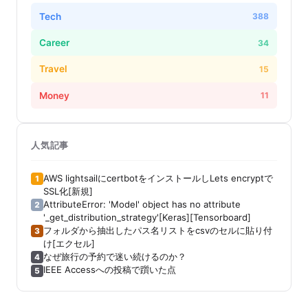
Tech
388
Career
34
Travel
15
Money
11
人気記事
AWS lightsailにcertbotをインストールしLets encryptで
1
SSL化[新規]
AttributeError: 'Model' object has no attribute
2
'_get_distribution_strategy'[Keras][Tensorboard]
フォルダから抽出したパス名リストをcsvのセルに貼り付
3
け[エクセル]
なぜ旅行の予約で迷い続けるのか？
4
IEEE Accessへの投稿で躓いた点
5