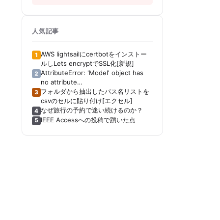
人気記事
AWS lightsailにcertbotをインストー
1
ルしLets encryptでSSL化[新規]
AttributeError: 'Model' object has
2
no attribute
'_get_distribution_strategy'[Keras]
フォルダから抽出したパス名リストを
3
[Tensorboard]
csvのセルに貼り付け[エクセル]
なぜ旅行の予約で迷い続けるのか？
4
IEEE Accessへの投稿で躓いた点
5