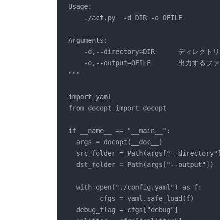
Usage:
./act.py  -d DIR -o OFILE
Arguments:
-d,--directory=DIR      デ
-o,--output=OFILE       出力する
"""
import yaml
from docopt import docopt
if __name__ == "__main__":
args = docopt(__doc__)
src_folder = Path(args["--directory"
dst_folder = Path(args["--output"])
with open("./config.yaml") as f:
cfgs = yaml.safe_load(f)
debug_flag = cfgs["debug"]