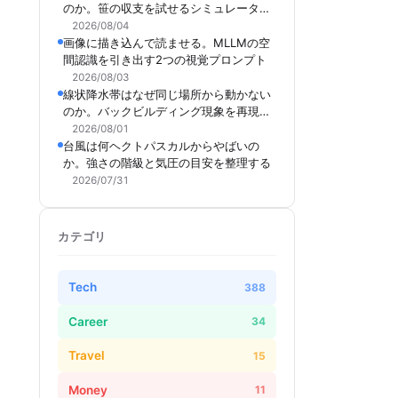
のか。笹の収支を試せるシミュレーター
を作った
2026/08/04
画像に描き込んで読ませる。MLLMの空
間認識を引き出す2つの視覚プロンプト
2026/08/03
線状降水帯はなぜ同じ場所から動かない
のか。バックビルディング現象を再現で
きるシミュレーターを作った
2026/08/01
台風は何ヘクトパスカルからやばいの
か。強さの階級と気圧の目安を整理する
2026/07/31
カテゴリ
Tech
388
Career
34
Travel
15
ファイルが出力される
Money
11