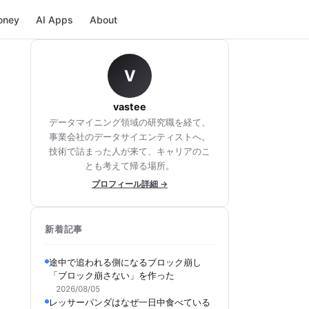
oney
AI Apps
About
V
vastee
データマイニング領域の研究職を経て、
事業会社のデータサイエンティストへ。
技術で詰まった人が来て、キャリアのこ
とも考えて帰る場所。
プロフィール詳細 →
新着記事
途中で追われる側になるブロック崩し
「ブロック崩さない」を作った
2026/08/05
レッサーパンダはなぜ一日中食べている