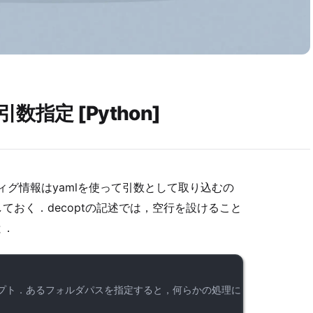
数指定 [Python]
フィグ情報はyamlを使って引数として取り込むの
おく．decoptの記述では，空行を設けること
と．
スクリプト．あるフォルダパスを指定すると，何らかの処理により，１つの