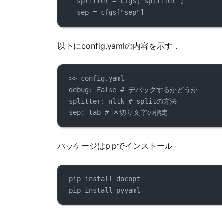
splitter = cfgs["splitter"]
sep = cfgs["sep"]
以下にconfig.yamlの内容を示す．
>> config.yaml
debug: False # デバッグするかどうか
splitter: nltk # splitの方法
sep: tab # 区切り文字の指定
パッケージはpipでインストール
pip install docopt
pip install pyyaml