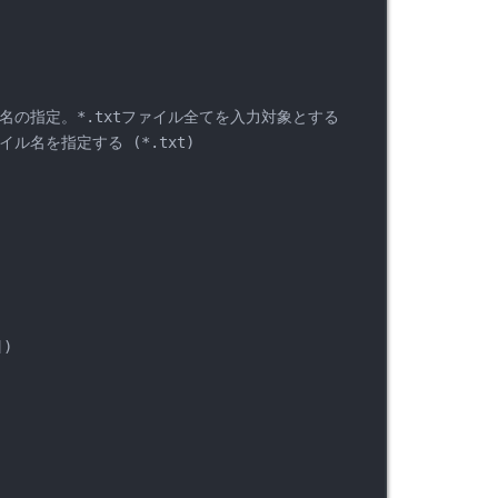
ィレクトリ名の指定。*.txtファイル全てを入力対象とする
ファイル名を指定する (*.txt)
])