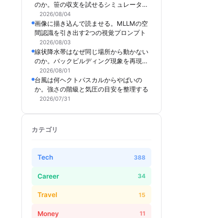
のか。笹の収支を試せるシミュレーター
を作った
2026/08/04
画像に描き込んで読ませる。MLLMの空
間認識を引き出す2つの視覚プロンプト
2026/08/03
線状降水帯はなぜ同じ場所から動かない
のか。バックビルディング現象を再現で
きるシミュレーターを作った
2026/08/01
台風は何ヘクトパスカルからやばいの
か。強さの階級と気圧の目安を整理する
2026/07/31
カテゴリ
Tech
388
Career
34
Travel
15
Money
11