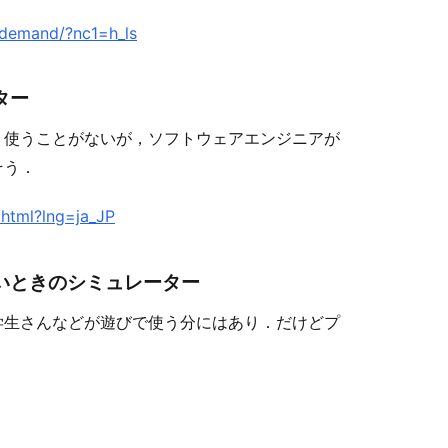
-demand/?nc1=h_ls
ター
り使うことがないが，ソフトウェアエンジニアが
そう．
.html?lng=ja_JP
いときのシミュレーター
学生さんなどが遊びで使う分にはあり．だけどプ
．