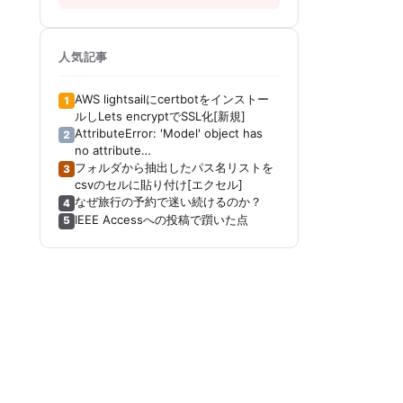
人気記事
AWS lightsailにcertbotをインストー
1
ルしLets encryptでSSL化[新規]
AttributeError: 'Model' object has
2
no attribute
'_get_distribution_strategy'[Keras]
フォルダから抽出したパス名リストを
3
[Tensorboard]
csvのセルに貼り付け[エクセル]
なぜ旅行の予約で迷い続けるのか？
4
IEEE Accessへの投稿で躓いた点
5