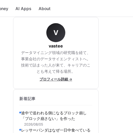
oney
AI Apps
About
V
vastee
データマイニング領域の研究職を経て、
事業会社のデータサイエンティストへ。
技術で詰まった人が来て、キャリアのこ
とも考えて帰る場所。
プロフィール詳細 →
新着記事
途中で追われる側になるブロック崩し
「ブロック崩さない」を作った
2026/08/05
レッサーパンダはなぜ一日中食べている