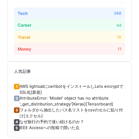
Tech
388
Career
34
Travel
15
Money
11
人気記事
AWS lightsailにcertbotをインストールしLets encryptで
1
SSL化[新規]
AttributeError: 'Model' object has no attribute
2
'_get_distribution_strategy'[Keras][Tensorboard]
フォルダから抽出したパス名リストをcsvのセルに貼り付
3
け[エクセル]
なぜ旅行の予約で迷い続けるのか？
4
IEEE Accessへの投稿で躓いた点
5