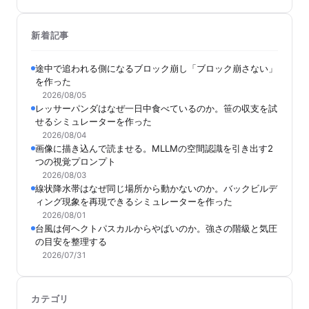
新着記事
途中で追われる側になるブロック崩し「ブロック崩さない」
を作った
2026/08/05
レッサーパンダはなぜ一日中食べているのか。笹の収支を試
せるシミュレーターを作った
2026/08/04
画像に描き込んで読ませる。MLLMの空間認識を引き出す2
つの視覚プロンプト
2026/08/03
線状降水帯はなぜ同じ場所から動かないのか。バックビルデ
ィング現象を再現できるシミュレーターを作った
2026/08/01
台風は何ヘクトパスカルからやばいのか。強さの階級と気圧
の目安を整理する
2026/07/31
カテゴリ