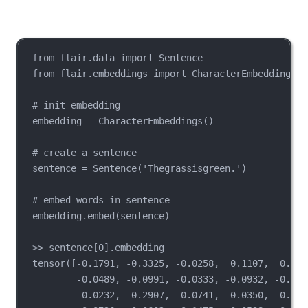
from flair.data import Sentence
from flair.embeddings import CharacterEmbeddings
# init embedding
embedding = CharacterEmbeddings()
# create a sentence
sentence = Sentence('Thegrassisgreen.')
# embed words in sentence
embedding.embed(sentence)
>> sentence[0].embedding
tensor([-0.1791, -0.3325, -0.0258,  0.1107,  0.046
-0.0489, -0.0991, -0.0333, -0.0932, -0.220
-0.0232, -0.2907, -0.0741, -0.0350,  0.114