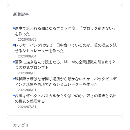
新着記事
途中で追われる側になるブロック崩し「ブロック崩さない」
を作った
2026/08/05
レッサーパンダはなぜ一日中食べているのか。笹の収支を試
せるシミュレーターを作った
2026/08/04
画像に描き込んで読ませる。MLLMの空間認識を引き出す2
つの視覚プロンプト
2026/08/03
線状降水帯はなぜ同じ場所から動かないのか。バックビルデ
ィング現象を再現できるシミュレーターを作った
2026/08/01
台風は何ヘクトパスカルからやばいのか。強さの階級と気圧
の目安を整理する
2026/07/31
カテゴリ