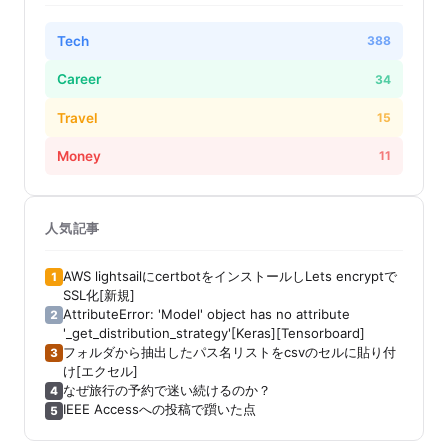
Tech
388
Career
34
Travel
15
Money
11
人気記事
AWS lightsailにcertbotをインストールしLets encryptで
1
SSL化[新規]
AttributeError: 'Model' object has no attribute
2
'_get_distribution_strategy'[Keras][Tensorboard]
フォルダから抽出したパス名リストをcsvのセルに貼り付
3
け[エクセル]
なぜ旅行の予約で迷い続けるのか？
4
IEEE Accessへの投稿で躓いた点
5