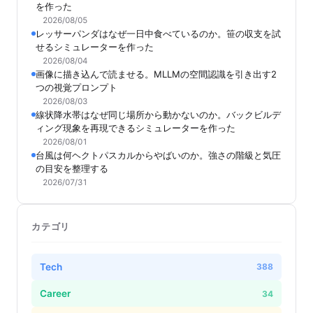
を作った
2026/08/05
レッサーパンダはなぜ一日中食べているのか。笹の収支を試
せるシミュレーターを作った
2026/08/04
画像に描き込んで読ませる。MLLMの空間認識を引き出す2
つの視覚プロンプト
2026/08/03
線状降水帯はなぜ同じ場所から動かないのか。バックビルデ
ィング現象を再現できるシミュレーターを作った
2026/08/01
台風は何ヘクトパスカルからやばいのか。強さの階級と気圧
の目安を整理する
2026/07/31
カテゴリ
Tech
388
Career
34