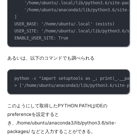
'/home/ubuntu/.local/lib/python3.6/site-packag
'/home/ubuntu/anaconda3/lib/python3.6/site-pac
]
USER_BASE: '/home/ubuntu/.local' (exists)
USER_SITE: '/home/ubuntu/.local/lib/python3.6/site
ENABLE_USER_SITE: True
あるいは、以下のコマンドでも調べられる
python -c "import setuptools as _; print(_.__path_
> ['/home/ubuntu/anaconda3/lib/python3.6/site-pack
このようにして取得したPYTHON PATHはIDEの
preferenceを設定すると
き、/home/ubuntu/anaconda3/lib/python3.6/site-
packages/ などと入力することができる。