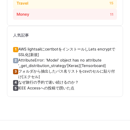
Travel
15
Money
11
人気記事
AWS lightsailにcertbotをインストールしLets encryptで
1
SSL化[新規]
AttributeError: 'Model' object has no attribute
2
'_get_distribution_strategy'[Keras][Tensorboard]
フォルダから抽出したパス名リストをcsvのセルに貼り付
3
け[エクセル]
なぜ旅行の予約で迷い続けるのか？
4
IEEE Accessへの投稿で躓いた点
5