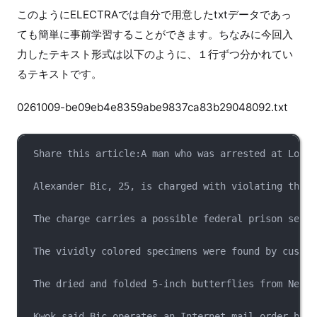
このようにELECTRAでは自分で用意したtxtデータであっ
ても簡単に事前学習することができます。ちなみに今回入
力したテキスト形式は以下のように、１行ずつ分かれてい
るテキストです。
0261009-be09eb4e8359abe9837ca83b29048092.txt
Share this article:A man who was arrested at Los A
Alexander Bic, 25, is charged with violating the U
The charge carries a possible federal prison sente
The vividly colored specimens were found by custom
The dried and folded 5-inch butterflies from New G
Kwok said Bic operates an Internet mail-order busi