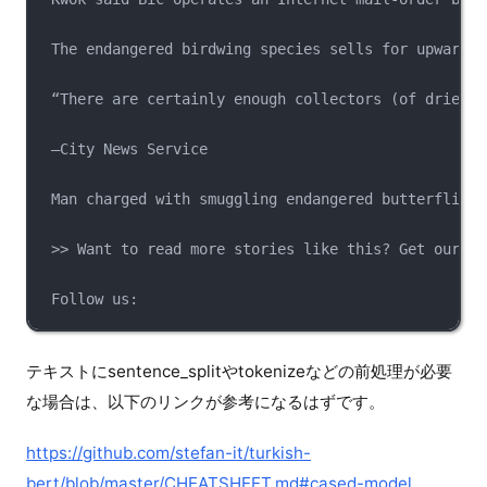
The endangered birdwing species sells for upwards 
“There are certainly enough collectors (of dried i
—City News Service
Man charged with smuggling endangered butterflies 
>> Want to read more stories like this? Get our Fr
Follow us:
テキストにsentence_splitやtokenizeなどの前処理が必要
な場合は、以下のリンクが参考になるはずです。
https://github.com/stefan-it/turkish-
bert/blob/master/CHEATSHEET.md#cased-model