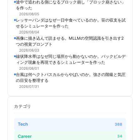
途中で追われる側になるブロック崩し「ブロック崩さない」
を作った
2026/08/05
レッサーパンダはなぜ一日中食べているのか。笹の収支を試
せるシミュレーターを作った
2026/08/04
画像に描き込んで読ませる。MLLMの空間認識を引き出す2
つの視覚プロンプト
2026/08/03
線状降水帯はなぜ同じ場所から動かないのか。バックビルデ
ィング現象を再現できるシミュレーターを作った
2026/08/01
台風は何ヘクトパスカルからやばいのか。強さの階級と気圧
の目安を整理する
2026/07/31
カテゴリ
Tech
388
Career
34