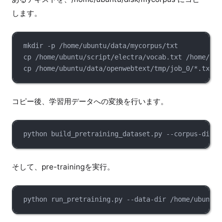
します。
mkdir -p /home/ubuntu/data/mycorpus/txt
cp /home/ubuntu/script/electra/vocab.txt /home/ubu
cp /home/ubuntu/data/openwebtext/tmp/job_0/*.txt /
コピー後、学習用データへの変換を行います。
python build_pretraining_dataset.py --corpus-dir /
そして、pre-trainingを実行。
python run_pretraining.py --data-dir /home/ubuntu/