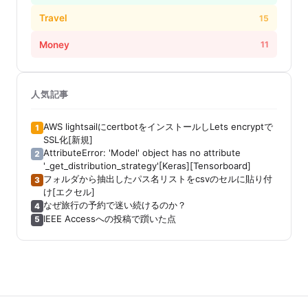
Travel
15
Money
11
人気記事
AWS lightsailにcertbotをインストールしLets encryptで
1
SSL化[新規]
AttributeError: 'Model' object has no attribute
2
'_get_distribution_strategy'[Keras][Tensorboard]
フォルダから抽出したパス名リストをcsvのセルに貼り付
3
け[エクセル]
なぜ旅行の予約で迷い続けるのか？
4
IEEE Accessへの投稿で躓いた点
5