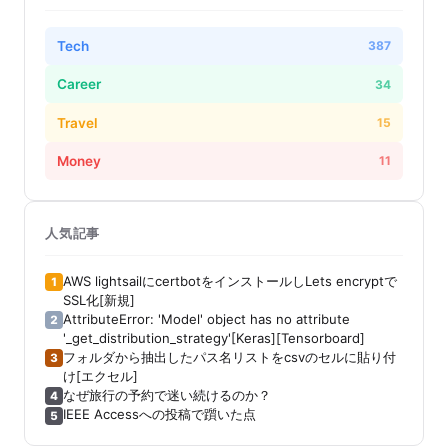
Tech
387
Career
34
Travel
15
Money
11
人気記事
AWS lightsailにcertbotをインストールしLets encryptで
1
SSL化[新規]
AttributeError: 'Model' object has no attribute
2
'_get_distribution_strategy'[Keras][Tensorboard]
フォルダから抽出したパス名リストをcsvのセルに貼り付
3
け[エクセル]
なぜ旅行の予約で迷い続けるのか？
4
IEEE Accessへの投稿で躓いた点
5