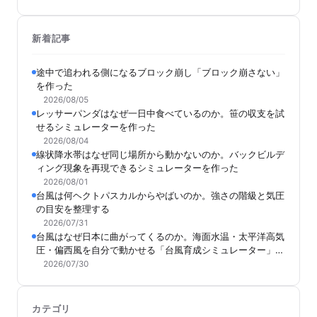
新着記事
途中で追われる側になるブロック崩し「ブロック崩さない」
を作った
2026/08/05
レッサーパンダはなぜ一日中食べているのか。笹の収支を試
せるシミュレーターを作った
2026/08/04
線状降水帯はなぜ同じ場所から動かないのか。バックビルデ
ィング現象を再現できるシミュレーターを作った
2026/08/01
台風は何ヘクトパスカルからやばいのか。強さの階級と気圧
の目安を整理する
2026/07/31
台風はなぜ日本に曲がってくるのか。海面水温・太平洋高気
圧・偏西風を自分で動かせる「台風育成シミュレーター」を
作った
2026/07/30
カテゴリ