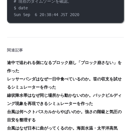
# 現在のタイムゾーンを確認。
$ date
Sun Sep  6 20:38:44 JST 2020
関連記事
途中で追われる側になるブロック崩し「ブロック崩さない」を
作った
レッサーパンダはなぜ一日中食べているのか。笹の収支を試せ
るシミュレーターを作った
線状降水帯はなぜ同じ場所から動かないのか。バックビルディ
ング現象を再現できるシミュレーターを作った
台風は何ヘクトパスカルからやばいのか。強さの階級と気圧の
目安を整理する
台風はなぜ日本に曲がってくるのか。海面水温・太平洋高気