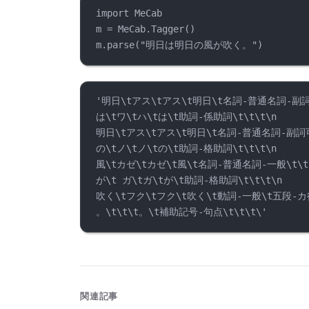
import MeCab
m = MeCab.Tagger()
m.parse("明日は明日の風が吹く。")
'明日\tアス\tアス\t明日\t名詞-普通名詞-副詞可
は\tワ\tハ\tは\t助詞-係助詞\t\t\t\n
明日\tアス\tアス\t明日\t名詞-普通名詞-副詞可能
の\tノ\tノ\tの\t助詞-格助詞\t\t\t\n
風\tカゼ\tカゼ\t風\t名詞-普通名詞-一般\t\t\
が\t ガ\tガ\tが\t助詞-格助詞\t\t\t\n
吹く\tフク\tフク\t吹く\t動詞-一般\t五段-カ行
。\t\t\t。\t補助記号-句点\t\t\t\'
関連記事