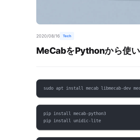
2020/08/16
Tech
MeCabをPythonから使い
sudo apt install mecab libmecab-dev me
pip install mecab-python3
pip install unidic-lite