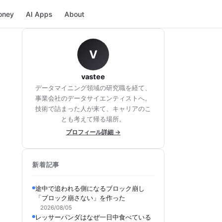
oney
AI Apps
About
V
vastee
データマイニング領域の研究職を経て、
事業会社のデータサイエンティストへ。
技術で詰まった人が来て、キャリアのこ
とも考えて帰る場所。
プロフィール詳細 →
新着記事
途中で追われる側になるブロック崩し
「ブロック崩さない」を作った
2026/08/05
レッサーパンダはなぜ一日中食べている