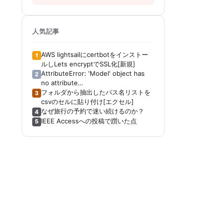
人気記事
AWS lightsailにcertbotをインストー
1
ルしLets encryptでSSL化[新規]
AttributeError: 'Model' object has
2
no attribute
'_get_distribution_strategy'[Keras]
フォルダから抽出したパス名リストを
3
[Tensorboard]
csvのセルに貼り付け[エクセル]
なぜ旅行の予約で迷い続けるのか？
4
IEEE Accessへの投稿で躓いた点
5