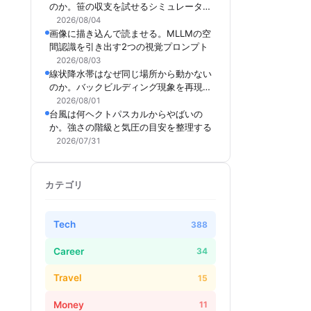
のか。笹の収支を試せるシミュレーター
を作った
2026/08/04
画像に描き込んで読ませる。MLLMの空
間認識を引き出す2つの視覚プロンプト
2026/08/03
線状降水帯はなぜ同じ場所から動かない
のか。バックビルディング現象を再現で
きるシミュレーターを作った
2026/08/01
台風は何ヘクトパスカルからやばいの
か。強さの階級と気圧の目安を整理する
2026/07/31
カテゴリ
Tech
388
Career
34
Travel
15
Money
11