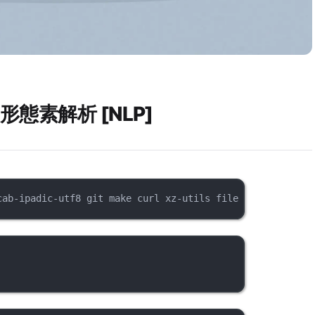
形態素解析 [NLP]
cab-ipadic-utf8 git make curl xz-utils file swig