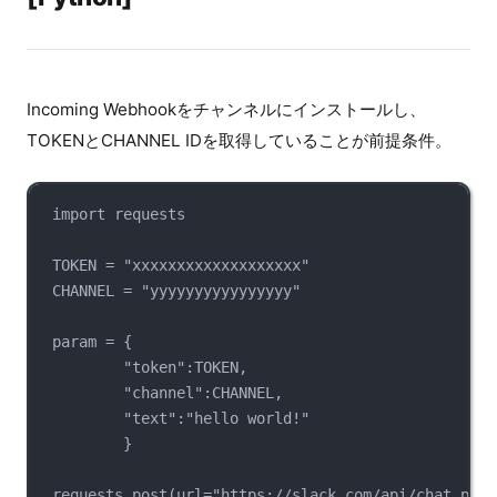
Incoming Webhookをチャンネルにインストールし、
TOKENとCHANNEL IDを取得していることが前提条件。
import requests
TOKEN = "xxxxxxxxxxxxxxxxxxx"
CHANNEL = "yyyyyyyyyyyyyyyy"
param = {
"token":TOKEN,
"channel":CHANNEL,
"text":"hello world!"
}
requests.post(url="https://slack.com/api/chat.post