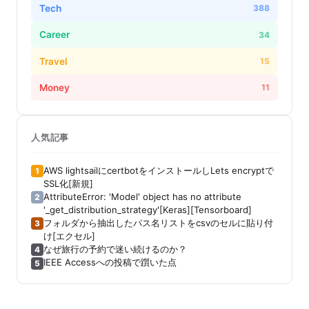
Tech
388
Career
34
Travel
15
Money
11
人気記事
AWS lightsailにcertbotをインストールしLets encryptで
1
SSL化[新規]
AttributeError: 'Model' object has no attribute
2
'_get_distribution_strategy'[Keras][Tensorboard]
フォルダから抽出したパス名リストをcsvのセルに貼り付
3
け[エクセル]
なぜ旅行の予約で迷い続けるのか？
4
IEEE Accessへの投稿で躓いた点
5