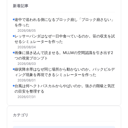
新着記事
途中で追われる側になるブロック崩し「ブロック崩さない」
を作った
2026/08/05
レッサーパンダはなぜ一日中食べているのか。笹の収支を試
せるシミュレーターを作った
2026/08/04
画像に描き込んで読ませる。MLLMの空間認識を引き出す2
つの視覚プロンプト
2026/08/03
線状降水帯はなぜ同じ場所から動かないのか。バックビルデ
ィング現象を再現できるシミュレーターを作った
2026/08/01
台風は何ヘクトパスカルからやばいのか。強さの階級と気圧
の目安を整理する
2026/07/31
カテゴリ