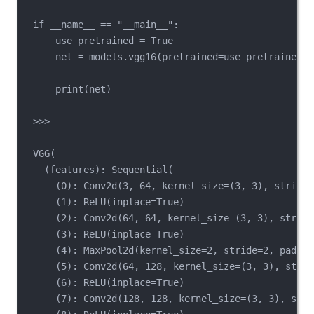
if __name__ == "__main__":
use_pretrained = True
net = models.vgg16(pretrained=use_pretrained)
print(net)
>>>
VGG(
(features): Sequential(
(0): Conv2d(3, 64, kernel_size=(3, 3), stride=
(1): ReLU(inplace=True)
(2): Conv2d(64, 64, kernel_size=(3, 3), stride
(3): ReLU(inplace=True)
(4): MaxPool2d(kernel_size=2, stride=2, paddin
(5): Conv2d(64, 128, kernel_size=(3, 3), strid
(6): ReLU(inplace=True)
(7): Conv2d(128, 128, kernel_size=(3, 3), stri