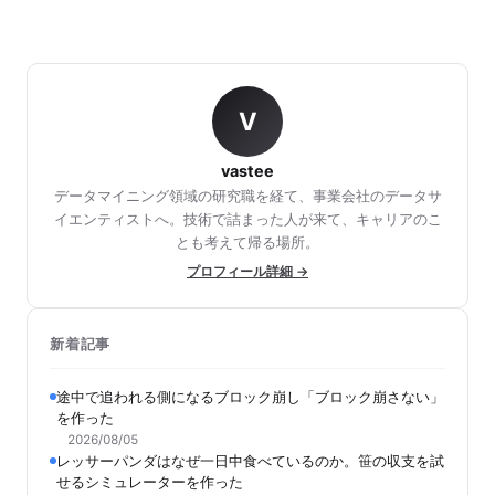
V
vastee
データマイニング領域の研究職を経て、事業会社のデータサ
イエンティストへ。技術で詰まった人が来て、キャリアのこ
とも考えて帰る場所。
プロフィール詳細 →
新着記事
途中で追われる側になるブロック崩し「ブロック崩さない」
を作った
2026/08/05
レッサーパンダはなぜ一日中食べているのか。笹の収支を試
せるシミュレーターを作った