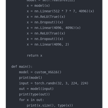
x = model(x)
x = nn.Linear(512 * 7 * 7, 4096)(x)
x = nn.ReLU(True)(x)
x = nn.Dropout()(x)
x = nn.Linear(4096, 4096)(x)
x = nn.ReLU(True)(x)
x = nn.Dropout()(x)
x = nn.Linear(4096, 2)
return x
def main():
model = custom_VGG16()
print(model)
input = torch.randn(32, 3, 224, 224)
out = model(input)
print(type(out))
for x in out:
print(x.size(), type(x))