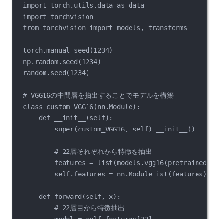
import torch.utils.data as data
import torchvision
from torchvision import models, transforms
torch.manual_seed(1234)
np.random.seed(1234)
random.seed(1234)
# VGG16の中間層を抽出することでモデルを構築
class custom_VGG16(nn.Module):
def __init__(self):
super(custom_VGG16, self).__init__()
# 22層それぞれから特徴を抽出
features = list(models.vgg16(pretrained=Tr
self.features = nn.ModuleList(features).ev
def forward(self, x):
# 22層目から特徴抽出
model = self.features[22]