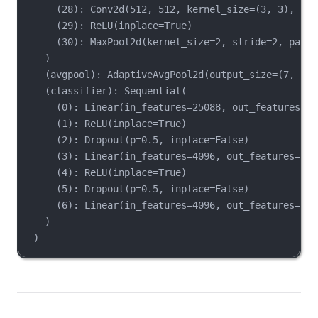
(28): Conv2d(512, 512, kernel_size=(3, 3), str
(29): ReLU(inplace=True)
(30): MaxPool2d(kernel_size=2, stride=2, paddi
)
(avgpool): AdaptiveAvgPool2d(output_size=(7, 7))
(classifier): Sequential(
(0): Linear(in_features=25088, out_features=40
(1): ReLU(inplace=True)
(2): Dropout(p=0.5, inplace=False)
(3): Linear(in_features=4096, out_features=409
(4): ReLU(inplace=True)
(5): Dropout(p=0.5, inplace=False)
(6): Linear(in_features=4096, out_features=100
)
)