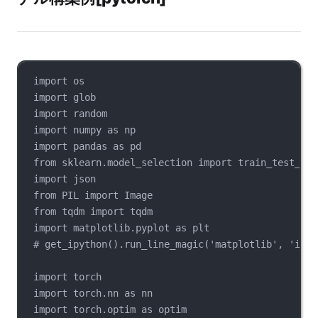
import os
import glob
import random
import numpy as np
import pandas as pd
from sklearn.model_selection import train_test_spl
import json
from PIL import Image
from tqdm import tqdm
import matplotlib.pyplot as plt
# get_ipython().run_line_magic('matplotlib', 'inli
import torch
import torch.nn as nn
import torch.optim as optim