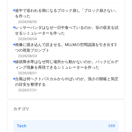
途中で追われる側になるブロック崩し「ブロック崩さない」
を作った
2026/08/05
レッサーパンダはなぜ一日中食べているのか。笹の収支を試
せるシミュレーターを作った
2026/08/04
画像に描き込んで読ませる。MLLMの空間認識を引き出す2
つの視覚プロンプト
2026/08/03
線状降水帯はなぜ同じ場所から動かないのか。バックビルデ
ィング現象を再現できるシミュレーターを作った
2026/08/01
台風は何ヘクトパスカルからやばいのか。強さの階級と気圧
の目安を整理する
2026/07/31
カテゴリ
Tech
388