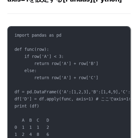
import pandas as pd
def func(row):
if row['A'] < 3:
return row['A'] + row['B']
else:
return row['A'] + row['C']
df = pd.DataFrame({'A':[1,2,3],'B':[1,4,9],'C':[1,
df['D'] = df.apply(func, axis=1) # ここでax
print (df)
A  B  C   D
0  1  1  1   2
1  2  4  8   6