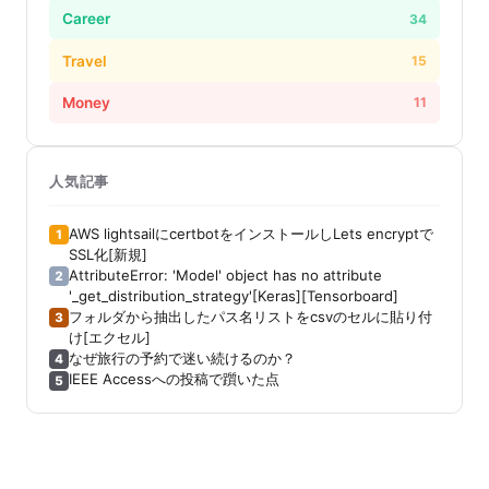
Career
34
Travel
15
Money
11
人気記事
AWS lightsailにcertbotをインストールしLets encryptで
1
SSL化[新規]
AttributeError: 'Model' object has no attribute
2
'_get_distribution_strategy'[Keras][Tensorboard]
フォルダから抽出したパス名リストをcsvのセルに貼り付
3
け[エクセル]
なぜ旅行の予約で迷い続けるのか？
4
IEEE Accessへの投稿で躓いた点
5