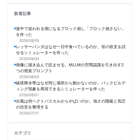
新着記事
途中で追われる側になるブロック崩し「ブロック崩さない」
を作った
2026/08/05
レッサーパンダはなぜ一日中食べているのか。笹の収支を試
せるシミュレーターを作った
2026/08/04
画像に描き込んで読ませる。MLLMの空間認識を引き出す2
つの視覚プロンプト
2026/08/03
線状降水帯はなぜ同じ場所から動かないのか。バックビルデ
ィング現象を再現できるシミュレーターを作った
2026/08/01
台風は何ヘクトパスカルからやばいのか。強さの階級と気圧
の目安を整理する
2026/07/31
カテゴリ