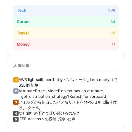
Tech
388
Career
34
Travel
15
Money
11
人気記事
AWS lightsailにcertbotをインストールしLets encryptで
1
SSL化[新規]
AttributeError: 'Model' object has no attribute
2
'_get_distribution_strategy'[Keras][Tensorboard]
フォルダから抽出したパス名リストをcsvのセルに貼り付
3
け[エクセル]
なぜ旅行の予約で迷い続けるのか？
4
IEEE Accessへの投稿で躓いた点
5