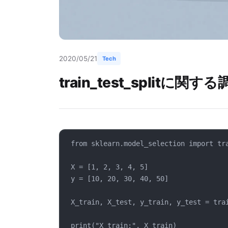
2020/05/21
Tech
train_test_splitに関する調
from sklearn.model_selection import tr
X = [1, 2, 3, 4, 5]
y = [10, 20, 30, 40, 50]
X_train, X_test, y_train, y_test = tra
print("X_train:", X_train)