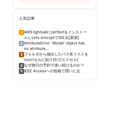
人気記事
AWS lightsailにcertbotをインストー
1
ルしLets encryptでSSL化[新規]
AttributeError: 'Model' object has
2
no attribute
'_get_distribution_strategy'[Keras]
フォルダから抽出したパス名リストを
3
[Tensorboard]
csvのセルに貼り付け[エクセル]
なぜ旅行の予約で迷い続けるのか？
4
IEEE Accessへの投稿で躓いた点
5