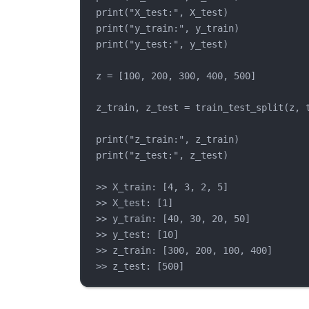
print("X_test:", X_test)
print("y_train:", y_train)
print("y_test:", y_test)
z = [100, 200, 300, 400, 500]
z_train, z_test = train_test_split(z, 
print("z_train:", z_train)
print("z_test:", z_test)
>> X_train: [4, 3, 2, 5]
>> X_test: [1]
>> y_train: [40, 30, 20, 50]
>> y_test: [10]
>> z_train: [300, 200, 100, 400]
>> z_test: [500]