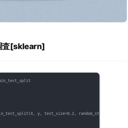
査[sklearn]
ain_test_split
in_test_split(X, y, test_size=0.2, random_state=7)