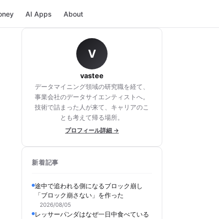
oney
AI Apps
About
V
vastee
データマイニング領域の研究職を経て、
事業会社のデータサイエンティストへ。
技術で詰まった人が来て、キャリアのこ
とも考えて帰る場所。
プロフィール詳細 →
新着記事
途中で追われる側になるブロック崩し
「ブロック崩さない」を作った
2026/08/05
レッサーパンダはなぜ一日中食べている