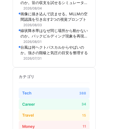
のか。笹の収支を試せるシミュレーター
を作った
2026/08/04
画像に描き込んで読ませる。MLLMの空
間認識を引き出す2つの視覚プロンプト
2026/08/03
線状降水帯はなぜ同じ場所から動かない
のか。バックビルディング現象を再現で
きるシミュレーターを作った
2026/08/01
台風は何ヘクトパスカルからやばいの
か。強さの階級と気圧の目安を整理する
2026/07/31
カテゴリ
Tech
388
Career
34
Travel
15
Money
11