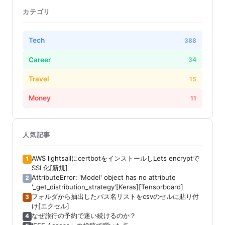
カテゴリ
Tech
388
Career
34
Travel
15
Money
11
人気記事
AWS lightsailにcertbotをインストールしLets encryptで
1
SSL化[新規]
AttributeError: 'Model' object has no attribute
2
'_get_distribution_strategy'[Keras][Tensorboard]
フォルダから抽出したパス名リストをcsvのセルに貼り付
3
け[エクセル]
なぜ旅行の予約で迷い続けるのか？
4