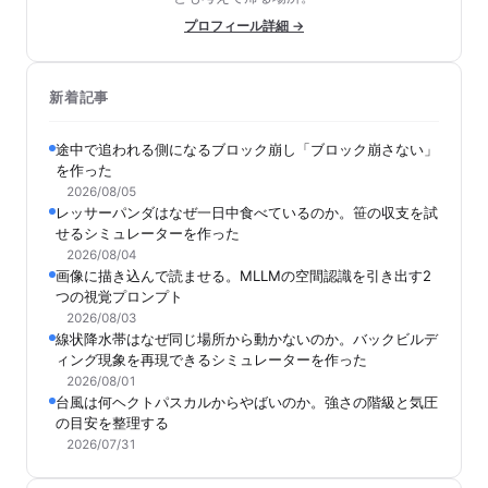
プロフィール詳細 →
新着記事
途中で追われる側になるブロック崩し「ブロック崩さない」
を作った
2026/08/05
レッサーパンダはなぜ一日中食べているのか。笹の収支を試
せるシミュレーターを作った
2026/08/04
画像に描き込んで読ませる。MLLMの空間認識を引き出す2
つの視覚プロンプト
2026/08/03
線状降水帯はなぜ同じ場所から動かないのか。バックビルデ
ィング現象を再現できるシミュレーターを作った
2026/08/01
台風は何ヘクトパスカルからやばいのか。強さの階級と気圧
の目安を整理する
2026/07/31