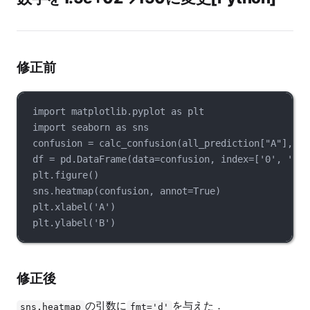
修正前
import matplotlib.pyplot as plt
import seaborn as sns
confusion = calc_confusion(all_prediction["A"], al
df = pd.DataFrame(data=confusion, index=['0', '1',
plt.figure()
sns.heatmap(confusion, annot=True)
plt.xlabel('A')
plt.ylabel('B')
修正後
の引数に
を与えた．
sns.heatmap
fmt='d'