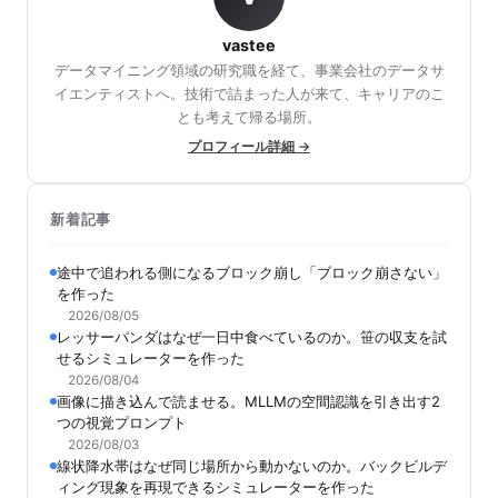
vastee
データマイニング領域の研究職を経て、事業会社のデータサ
イエンティストへ。技術で詰まった人が来て、キャリアのこ
とも考えて帰る場所。
プロフィール詳細 →
新着記事
途中で追われる側になるブロック崩し「ブロック崩さない」
を作った
2026/08/05
レッサーパンダはなぜ一日中食べているのか。笹の収支を試
せるシミュレーターを作った
2026/08/04
画像に描き込んで読ませる。MLLMの空間認識を引き出す2
つの視覚プロンプト
2026/08/03
線状降水帯はなぜ同じ場所から動かないのか。バックビルデ
ィング現象を再現できるシミュレーターを作った