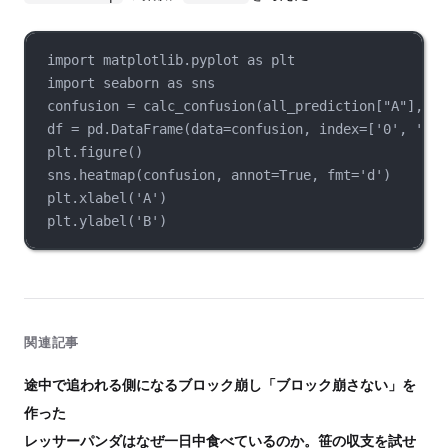
import matplotlib.pyplot as plt
import seaborn as sns
confusion = calc_confusion(all_prediction["A"], al
df = pd.DataFrame(data=confusion, index=['0', '1',
plt.figure()
sns.heatmap(confusion, annot=True, fmt='d')
plt.xlabel('A')
plt.ylabel('B')
関連記事
途中で追われる側になるブロック崩し「ブロック崩さない」を
作った
レッサーパンダはなぜ一日中食べているのか。笹の収支を試せ