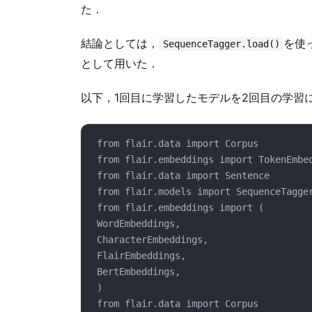
た．
結論としては，
を使
SequenceTagger.load()
として用いた．
以下，1回目に学習したモデルを2回目の学習
from flair.data import Corpus
from flair.embeddings import TokenEmbe
from flair.data import Sentence
from flair.models import SequenceTagge
from flair.embeddings import (
WordEmbeddings,
CharacterEmbeddings,
FlairEmbeddings,
BertEmbeddings,
)
from flair.data import Corpus