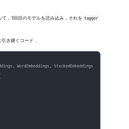
って，1回目のモデルを読み込み，それを
tagger
に引き継ぐコード．
ddings, WordEmbeddings, StackedEmbeddings
r