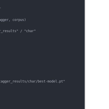
r
agger, corpus)
r_results" / "char"
tagger_results/char/best-model.pt"