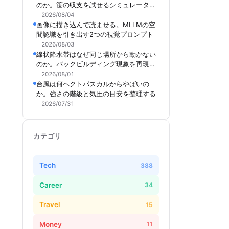
のか。笹の収支を試せるシミュレーター
を作った
2026/08/04
画像に描き込んで読ませる。MLLMの空
間認識を引き出す2つの視覚プロンプト
2026/08/03
線状降水帯はなぜ同じ場所から動かない
のか。バックビルディング現象を再現で
きるシミュレーターを作った
2026/08/01
台風は何ヘクトパスカルからやばいの
か。強さの階級と気圧の目安を整理する
2026/07/31
カテゴリ
Tech
388
Career
34
Travel
15
Money
11