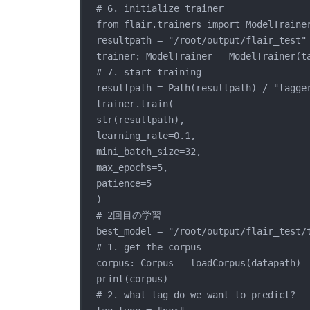
# 6. initialize trainer
from flair.trainers import ModelTraine
resultpath = "/root/output/flair_test"
trainer: ModelTrainer = ModelTrainer(t
# 7. start training
resultpath = Path(resultpath) / "tagge
trainer.train(
str(resultpath),
learning_rate=0.1,
mini_batch_size=32,
max_epochs=5,
patience=5
)
# 2回目の学習
best_model = "/root/output/flair_test/
# 1. get the corpus
corpus: Corpus = loadCorpus(datapath)
print(corpus)
# 2. what tag do we want to predict?