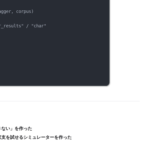
agger, corpus)
r_results" / "char"
さない」を作った
収支を試せるシミュレーターを作った