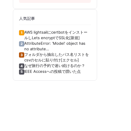
人気記事
AWS lightsailにcertbotをインストー
1
ルしLets encryptでSSL化[新規]
AttributeError: 'Model' object has
2
no attribute
'_get_distribution_strategy'[Keras]
フォルダから抽出したパス名リストを
3
[Tensorboard]
csvのセルに貼り付け[エクセル]
なぜ旅行の予約で迷い続けるのか？
4
IEEE Accessへの投稿で躓いた点
5