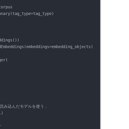
corpus
onary(tag_type=tag_type)
ddings())
dEmbeddings(embeddings=embedding_objects)
ger(
loadで読み込んだモデルを使う．
l)
r