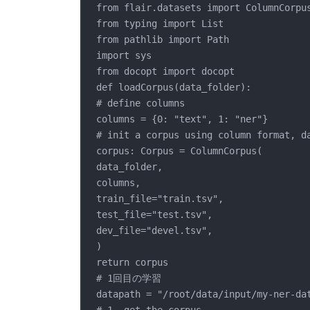
from flair.datasets import ColumnCorpu
from typing import List
from pathlib import Path
import sys
from docopt import docopt
def loadCorpus(data_folder):
# define columns
columns = {0: "text", 1: "ner"}
# init a corpus using column format, d
corpus: Corpus = ColumnCorpus(
data_folder,
columns,
train_file="train.tsv",
test_file="test.tsv",
dev_file="devel.tsv",
)
return corpus
# 1回目の学習
datapath = "/root/data/input/my-ner-da