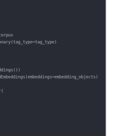
corpus
onary(tag_type=tag_type)
ddings())
dEmbeddings(embeddings=embedding_objects)
r(