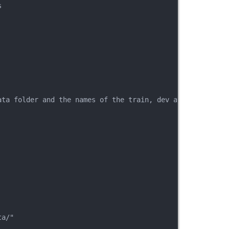
s
ata folder and the names of the train, dev and test file
ta/"