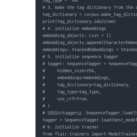
tag_type = "ner"
# 3. make the tag dictionary from the 
tag_dictionary = corpus.make_tag_dicti
print(tag_dictionary.idx2item)
# 4. initialize embeddings
embedding_objects: List = []
embedding_objects.append(CharacterEmbe
embeddings: StackedEmbeddings = Stacke
# 5. initialize sequence tagger
# tagger: SequenceTagger = SequenceTag
#     hidden_size=256,
#     embeddings=embeddings,
#     tag_dictionary=tag_dictionary,
#     tag_type=tag_type,
#     use_crf=True,
# )
# 2回目のtaggerは，SequenceTagger.
tagger = SequenceTagger.load(best_mode
# 6. initialize trainer
from flair.trainers import ModelTraine