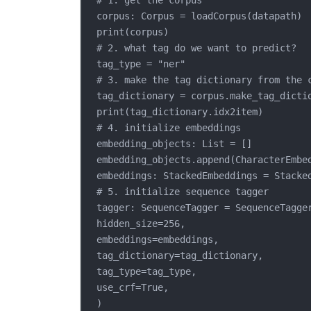
# 1. get the corpus
corpus: Corpus = loadCorpus(datapath)
print(corpus)
# 2. what tag do we want to predict?
tag_type = "ner"
# 3. make the tag dictionary from the 
tag_dictionary = corpus.make_tag_dicti
print(tag_dictionary.idx2item)
# 4. initialize embeddings
embedding_objects: List = []
embedding_objects.append(CharacterEmbe
embeddings: StackedEmbeddings = Stacke
# 5. initialize sequence tagger
tagger: SequenceTagger = SequenceTagge
hidden_size=256,
embeddings=embeddings,
tag_dictionary=tag_dictionary,
tag_type=tag_type,
use_crf=True,
)