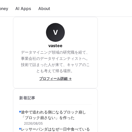
oney
AI Apps
About
V
vastee
データマイニング領域の研究職を経て、
事業会社のデータサイエンティストへ。
技術で詰まった人が来て、キャリアのこ
とも考えて帰る場所。
プロフィール詳細 →
新着記事
途中で追われる側になるブロック崩し
「ブロック崩さない」を作った
2026/08/05
レッサーパンダはなぜ一日中食べている