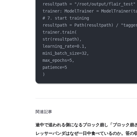
resultpath = "/root/output/flair_test"
trainer: ModelTrainer = ModelTrainer(t
# 7. start training
resultpath = Path(resultpath) / "tagge
trainer.train(
str(resultpath),
learning_rate=0.1,
mini_batch_size=32,
max_epochs=5,
patience=5
)
関連記事
途中で追われる側になるブロック崩し「ブロック崩
レッサーパンダはなぜ一日中食べているのか。笹の