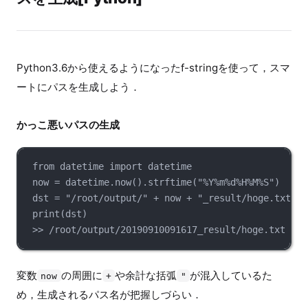
Python3.6から使えるようになったf-stringを使って，スマ
ートにパスを生成しよう．
かっこ悪いパスの生成
from datetime import datetime
now = datetime.now().strftime("%Y%m%d%H%M%S")
dst = "/root/output/" + now + "_result/hoge.txt"
print(dst)
>> /root/output/20190910091617_result/hoge.txt
変数
の周囲に
や余計な括弧
が混入しているた
now
+
"
め，生成されるパス名が把握しづらい．