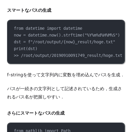
スマートなパスの生成
from datetime import datetime
now = datetime.now().strftime("%Y%m%d%H%M%S")
dst = f"/root/output/{now}_result/hoge.txt"
print(dst)
>> /root/output/20190910091749_result/hoge.txt
f-stringを使って文字列内に変数を埋め込んでパスを生成．
パスが一続きの文字列として記述されているため，生成さ
れるパス名が把握しやすい．
さらにスマートなパスの生成
from pathlib import Path