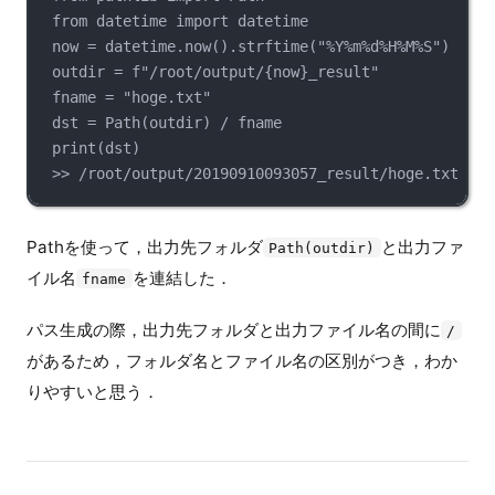
from datetime import datetime
now = datetime.now().strftime("%Y%m%d%H%M%S")
outdir = f"/root/output/{now}_result"
fname = "hoge.txt"
dst = Path(outdir) / fname
print(dst)
>> /root/output/20190910093057_result/hoge.txt
Pathを使って，出力先フォルダ
と出力ファ
Path(outdir)
イル名
を連結した．
fname
パス生成の際，出力先フォルダと出力ファイル名の間に
/
があるため，フォルダ名とファイル名の区別がつき，わか
りやすいと思う．