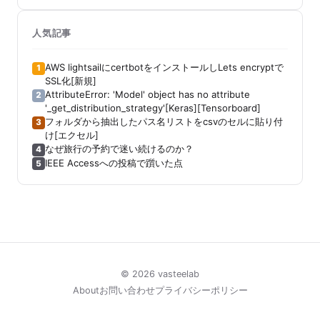
人気記事
AWS lightsailにcertbotをインストールしLets encryptで
1
SSL化[新規]
AttributeError: 'Model' object has no attribute
2
'_get_distribution_strategy'[Keras][Tensorboard]
フォルダから抽出したパス名リストをcsvのセルに貼り付
3
け[エクセル]
なぜ旅行の予約で迷い続けるのか？
4
IEEE Accessへの投稿で躓いた点
5
© 2026 vasteelab
About
お問い合わせ
プライバシーポリシー