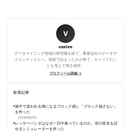
V
vastee
データマイニング領域の研究職を経て、事業会社のデータサ
イエンティストへ。技術で詰まった人が来て、キャリアのこ
とも考えて帰る場所。
プロフィール詳細 →
新着記事
途中で追われる側になるブロック崩し「ブロック崩さない」
を作った
2026/08/05
レッサーパンダはなぜ一日中食べているのか。笹の収支を試
せるシミュレーターを作った