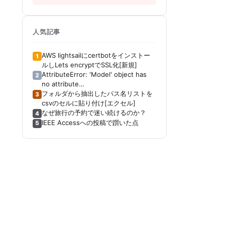
人気記事
AWS lightsailにcertbotをインストー
1
ルしLets encryptでSSL化[新規]
AttributeError: 'Model' object has
2
no attribute
'_get_distribution_strategy'[Keras]
フォルダから抽出したパス名リストを
3
[Tensorboard]
csvのセルに貼り付け[エクセル]
なぜ旅行の予約で迷い続けるのか？
4
IEEE Accessへの投稿で躓いた点
5