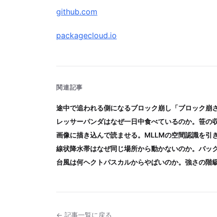
github.com
packagecloud.io
関連記事
途中で追われる側になるブロック崩し「ブロック崩
レッサーパンダはなぜ一日中食べているのか。笹の
画像に描き込んで読ませる。MLLMの空間認識を引
線状降水帯はなぜ同じ場所から動かないのか。バッ
台風は何ヘクトパスカルからやばいのか。強さの階
← 記事一覧に戻る