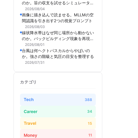
のか。笹の収支を試せるシミュレーター
を作った
2026/08/04
画像に描き込んで読ませる。MLLMの空
間認識を引き出す2つの視覚プロンプト
2026/08/03
線状降水帯はなぜ同じ場所から動かない
のか。バックビルディング現象を再現で
きるシミュレーターを作った
2026/08/01
台風は何ヘクトパスカルからやばいの
か。強さの階級と気圧の目安を整理する
2026/07/31
カテゴリ
Tech
388
Career
34
Travel
15
Money
11