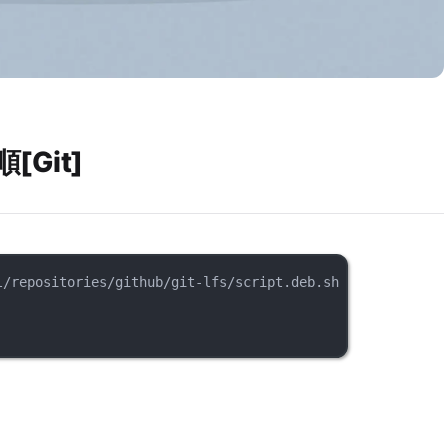
[Git]
l/repositories/github/git-lfs/script.deb.sh | sudo bash