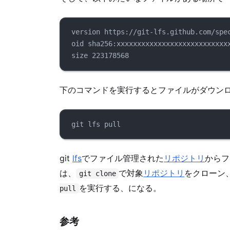
version https://git-lfs.github.com/spe
oid sha256:xxxxxxxxxxxxxxxxxxxxxxxxxxx
size 223178568
下のコマンドを実行するとファイルがダウン
git lfs pull
git
lfs
でファイル管理された
リポジトリ
からフ
は、
で対象
リポジトリ
をクローン
git clone
を実行する、になる。
pull
参考