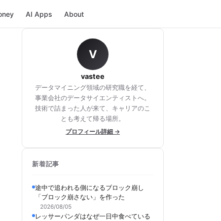
oney
AI Apps
About
V
vastee
データマイニング領域の研究職を経て、
事業会社のデータサイエンティストへ。
技術で詰まった人が来て、キャリアのこ
とも考えて帰る場所。
プロフィール詳細 →
新着記事
途中で追われる側になるブロック崩し
「ブロック崩さない」を作った
2026/08/05
レッサーパンダはなぜ一日中食べている