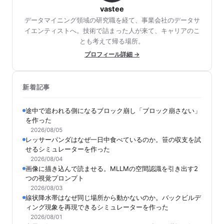
vastee
データマイニング領域の研究職を経て、事業会社のデータサ
イエンティストへ。技術で詰まった人が来て、キャリアのこ
とも考えて帰る場所。
プロフィール詳細 →
新着記事
途中で追われる側になるブロック崩し「ブロック崩さない」
を作った
2026/08/05
レッサーパンダはなぜ一日中食べているのか。笹の収支を試
せるシミュレーターを作った
2026/08/04
画像に描き込んで読ませる。MLLMの空間認識を引き出す2
つの視覚プロンプト
2026/08/03
線状降水帯はなぜ同じ場所から動かないのか。バックビルデ
ィング現象を再現できるシミュレーターを作った
2026/08/01