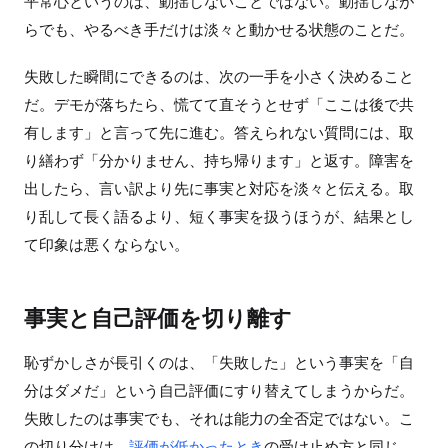
平常心というのは、動揺しないことではない。動揺しなが
らでも、やるべき手だけは淡々と動かせる状態のことだ。
失敗した瞬間にできるのは、次の一手を小さく決めること
だ。デモが落ちたら、慌てて直そうとせず「ここは後で共
有します」と言って先に進む。答えられない質問には、取
り繕わず「分かりません、持ち帰ります」と返す。障害を
出したら、言い訳より先に事実と対応を淡々と伝える。取
り乱して長く語るより、短く事実を扱うほうが、結果とし
て印象は悪くならない。
事実と自己評価を切り離す
恥ずかしさが長引くのは、「失敗した」という事実を「自
分はダメだ」という自己評価にすり替えてしまうからだ。
失敗したのは事実でも、それは能力の全否定ではない。こ
の切り分けは、
評価が低かったとき
の受け止め方と同じ