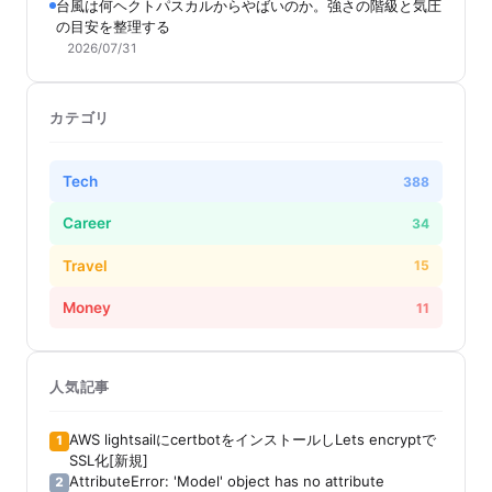
台風は何ヘクトパスカルからやばいのか。強さの階級と気圧
の目安を整理する
2026/07/31
カテゴリ
Tech
388
Career
34
Travel
15
Money
11
人気記事
AWS lightsailにcertbotをインストールしLets encryptで
1
SSL化[新規]
AttributeError: 'Model' object has no attribute
2