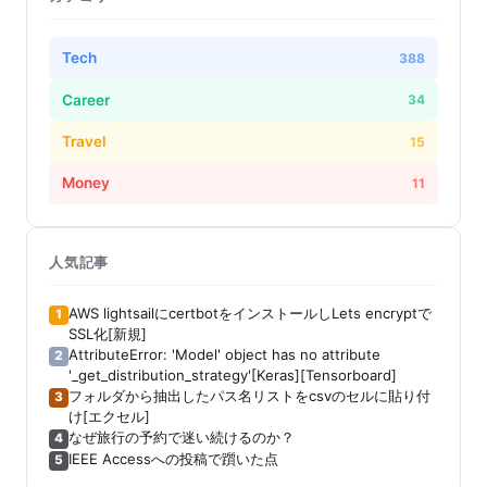
Tech
388
Career
34
Travel
15
Money
11
人気記事
AWS lightsailにcertbotをインストールしLets encryptで
1
SSL化[新規]
AttributeError: 'Model' object has no attribute
2
'_get_distribution_strategy'[Keras][Tensorboard]
フォルダから抽出したパス名リストをcsvのセルに貼り付
3
け[エクセル]
なぜ旅行の予約で迷い続けるのか？
4
IEEE Accessへの投稿で躓いた点
5