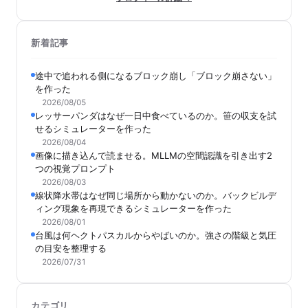
新着記事
途中で追われる側になるブロック崩し「ブロック崩さない」
を作った
2026/08/05
レッサーパンダはなぜ一日中食べているのか。笹の収支を試
せるシミュレーターを作った
2026/08/04
画像に描き込んで読ませる。MLLMの空間認識を引き出す2
つの視覚プロンプト
2026/08/03
線状降水帯はなぜ同じ場所から動かないのか。バックビルデ
ィング現象を再現できるシミュレーターを作った
2026/08/01
台風は何ヘクトパスカルからやばいのか。強さの階級と気圧
の目安を整理する
2026/07/31
カテゴリ