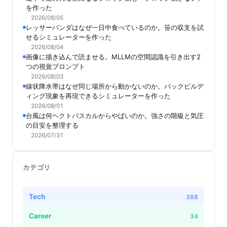
を作った
2026/08/05
レッサーパンダはなぜ一日中食べているのか。笹の収支を試
せるシミュレーターを作った
2026/08/04
画像に描き込んで読ませる。MLLMの空間認識を引き出す2
つの視覚プロンプト
2026/08/03
線状降水帯はなぜ同じ場所から動かないのか。バックビルデ
ィング現象を再現できるシミュレーターを作った
2026/08/01
台風は何ヘクトパスカルからやばいのか。強さの階級と気圧
の目安を整理する
2026/07/31
カテゴリ
Tech
388
Career
34