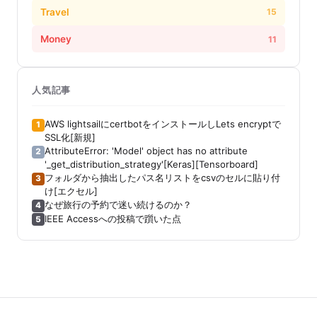
Travel
15
Money
11
人気記事
AWS lightsailにcertbotをインストールしLets encryptで
1
SSL化[新規]
AttributeError: 'Model' object has no attribute
2
'_get_distribution_strategy'[Keras][Tensorboard]
フォルダから抽出したパス名リストをcsvのセルに貼り付
3
け[エクセル]
なぜ旅行の予約で迷い続けるのか？
4
IEEE Accessへの投稿で躓いた点
5