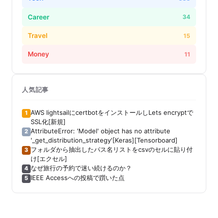
Career
34
Travel
15
Money
11
人気記事
AWS lightsailにcertbotをインストールしLets encryptで
1
SSL化[新規]
AttributeError: 'Model' object has no attribute
2
'_get_distribution_strategy'[Keras][Tensorboard]
フォルダから抽出したパス名リストをcsvのセルに貼り付
3
け[エクセル]
なぜ旅行の予約で迷い続けるのか？
4
IEEE Accessへの投稿で躓いた点
5