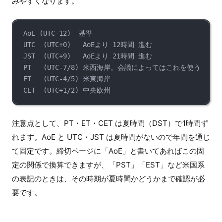
みやすくなります。
AoE (UTC-12)  基準
UTC  (UTC+0)   AoEより 12時間 進む
JST  (UTC+9)   AoEより 21時間 進む
PT   (UTC-7/8) 米西海岸。会議によってはこれを使う
ET   (UTC-4/5) 米東海岸
CET  (UTC+1/2) 中央欧州
注意点として、PT・ET・CET は夏時間（DST）で1時間ず
れます。AoE と UTC・JST は夏時間がないので年間を通じ
て固定です。締切ページに「AoE」と書いてあればこの固
定の関係で換算できますが、「PST」「EST」など米国系
の表記のときは、その時期が夏時間かどうかまで確認が必
要です。