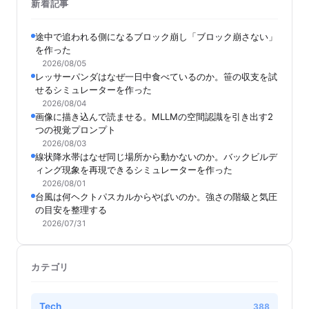
新着記事
途中で追われる側になるブロック崩し「ブロック崩さない」
を作った
2026/08/05
レッサーパンダはなぜ一日中食べているのか。笹の収支を試
せるシミュレーターを作った
2026/08/04
画像に描き込んで読ませる。MLLMの空間認識を引き出す2
つの視覚プロンプト
2026/08/03
線状降水帯はなぜ同じ場所から動かないのか。バックビルデ
ィング現象を再現できるシミュレーターを作った
2026/08/01
台風は何ヘクトパスカルからやばいのか。強さの階級と気圧
の目安を整理する
2026/07/31
カテゴリ
Tech
388