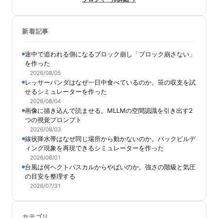
新着記事
途中で追われる側になるブロック崩し「ブロック崩さない」
を作った
2026/08/05
レッサーパンダはなぜ一日中食べているのか。笹の収支を試
せるシミュレーターを作った
2026/08/04
画像に描き込んで読ませる。MLLMの空間認識を引き出す2
つの視覚プロンプト
2026/08/03
線状降水帯はなぜ同じ場所から動かないのか。バックビルデ
ィング現象を再現できるシミュレーターを作った
2026/08/01
台風は何ヘクトパスカルからやばいのか。強さの階級と気圧
の目安を整理する
2026/07/31
カテゴリ