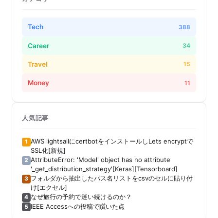
Tech
388
Career
34
Travel
15
Money
11
人気記事
AWS lightsailにcertbotをインストールしLets encryptで
1
SSL化[新規]
AttributeError: 'Model' object has no attribute
2
'_get_distribution_strategy'[Keras][Tensorboard]
フォルダから抽出したパス名リストをcsvのセルに貼り付
3
け[エクセル]
なぜ旅行の予約で迷い続けるのか？
4
IEEE Accessへの投稿で躓いた点
5