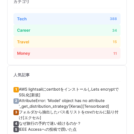
カテゴリ
Tech
388
Career
34
Travel
15
Money
11
人気記事
AWS lightsailにcertbotをインストールしLets encryptで
1
SSL化[新規]
AttributeError: 'Model' object has no attribute
2
'_get_distribution_strategy'[Keras][Tensorboard]
フォルダから抽出したパス名リストをcsvのセルに貼り付
3
け[エクセル]
なぜ旅行の予約で迷い続けるのか？
4
IEEE Accessへの投稿で躓いた点
5