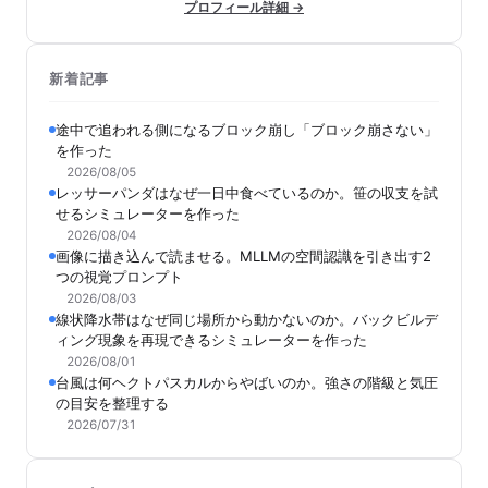
プロフィール詳細 →
新着記事
途中で追われる側になるブロック崩し「ブロック崩さない」
を作った
2026/08/05
レッサーパンダはなぜ一日中食べているのか。笹の収支を試
せるシミュレーターを作った
2026/08/04
画像に描き込んで読ませる。MLLMの空間認識を引き出す2
つの視覚プロンプト
2026/08/03
線状降水帯はなぜ同じ場所から動かないのか。バックビルデ
ィング現象を再現できるシミュレーターを作った
2026/08/01
台風は何ヘクトパスカルからやばいのか。強さの階級と気圧
の目安を整理する
2026/07/31