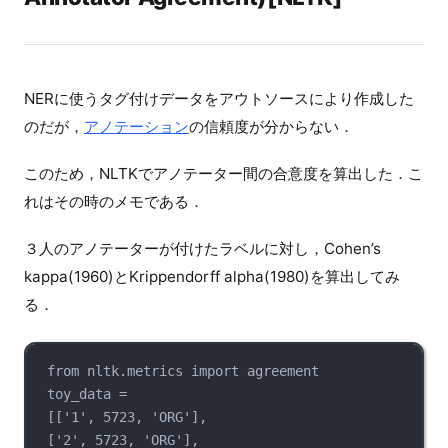
NERに使うタグ付けデータをアウトソースにより作成した
のだが，
アノテーション
の信頼度が分からない．
このため，NLTKでアノテーター間の合意度を算出した．こ
れはその時のメモである．
３人のアノテーターが付けたラベルに対し，Cohen’s
kappa(1960)とKrippendorff alpha(1980)を算出してみ
る．
from nltk.metrics import agreement
toy_data =
[['1', 5723, 'ORG'],
['2', 5723, 'ORG'],