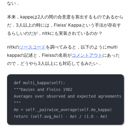
ない．
本来，kappaは2人の間の合意度を算出するものであるから
だ．3人以上の時には，Fleiss’ Kappaという手法が存在す
るらしいのだが，nltkにも実装されているのか？
nltkの
ソースコード
を調べてみると，以下のようにmulti
kappaの記述と，Fleissの名前が
コメントアウト
にあった
ので，どうやら3人以上にも対応してるみたい．
def multi_kappa(self):
"""Davies and Fleiss 1982
Averages over observed and expected agreements for
"""
Ae = self._pairwise_average(self.Ae_kappa)
return (self.avg_Ao() - Ae) / (1.0 - Ae)