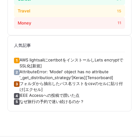
Travel
15
Money
11
人気記事
AWS lightsailにcertbotをインストールしLets encryptで
1
SSL化[新規]
AttributeError: 'Model' object has no attribute
2
'_get_distribution_strategy'[Keras][Tensorboard]
フォルダから抽出したパス名リストをcsvのセルに貼り付
3
け[エクセル]
IEEE Accessへの投稿で躓いた点
4
なぜ旅行の予約で迷い続けるのか？
5