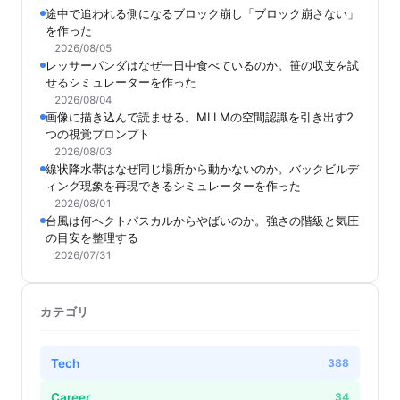
途中で追われる側になるブロック崩し「ブロック崩さない」
を作った
2026/08/05
レッサーパンダはなぜ一日中食べているのか。笹の収支を試
せるシミュレーターを作った
2026/08/04
画像に描き込んで読ませる。MLLMの空間認識を引き出す2
つの視覚プロンプト
2026/08/03
線状降水帯はなぜ同じ場所から動かないのか。バックビルデ
ィング現象を再現できるシミュレーターを作った
2026/08/01
台風は何ヘクトパスカルからやばいのか。強さの階級と気圧
の目安を整理する
2026/07/31
カテゴリ
Tech
388
Career
34