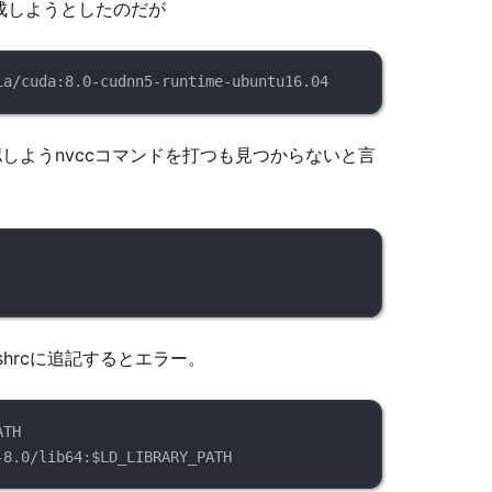
作成しようとしたのだが
ia/cuda:8.0-cudnn5-runtime-ubuntu16.04
しようnvccコマンドを打つも見つからないと言
shrcに追記するとエラー。
ATH
-8.0/lib64:$LD_LIBRARY_PATH