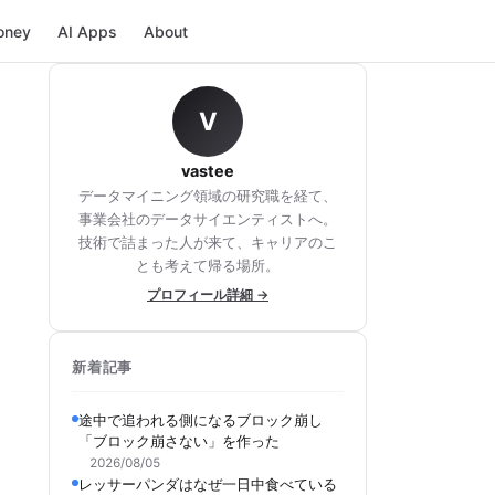
oney
AI Apps
About
V
vastee
データマイニング領域の研究職を経て、
事業会社のデータサイエンティストへ。
技術で詰まった人が来て、キャリアのこ
とも考えて帰る場所。
プロフィール詳細 →
新着記事
途中で追われる側になるブロック崩し
「ブロック崩さない」を作った
2026/08/05
レッサーパンダはなぜ一日中食べている