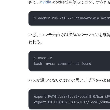
さて、
nvidia
-docker2を使ってコンテナを
$ docker run -it --runtime=nvidia nvid
いざ、コンテナ内でCUDAのバージョンを確認
われる。
$ nvcc -V
bash: nvcc: command not found
パスが通ってないだけかと思い、以下を~/.ba
export PATH=/usr/local/cuda-8.0/bin:$P
export LD_LIBRARY_PATH=/usr/local/cuda