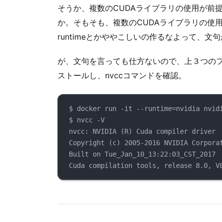
そうか、複数のCUDAライブラリの使用が前提
か。そもそも、複数のCUDAライブラリの使
runtimeとかややこしいの作るなよって、文
が、文句を言っても仕方ないので、上３つのフレ
ストールし、nvccコマンドを確認。
$ docker run -it --runtime=nvidia nvid
$ nvcc -V
nvcc: NVIDIA (R) Cuda compiler driver
Copyright (c) 2005-2016 NVIDIA Corpora
Built on Tue_Jan_10_13:22:03_CST_2017
Cuda compilation tools, release 8.0, V