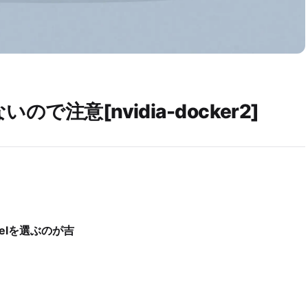
いので注意[nvidia-docker2]
velを選ぶのが吉