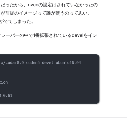
だったから、nvccの設定はされていなかったの
用が前提のイメージって誰が使うのって思い、
句がでてしまった。
ーバーの中で1番拡張されているdevelをイン
ia/cuda:8.0-cudnn5-devel-ubuntu16.04
tion
8.0.61