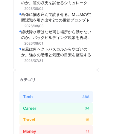
のか。笹の収支を試せるシミュレーター
を作った
2026/08/04
画像に描き込んで読ませる。MLLMの空
間認識を引き出す2つの視覚プロンプト
2026/08/03
線状降水帯はなぜ同じ場所から動かない
のか。バックビルディング現象を再現で
きるシミュレーターを作った
2026/08/01
台風は何ヘクトパスカルからやばいの
か。強さの階級と気圧の目安を整理する
2026/07/31
カテゴリ
Tech
388
Career
34
Travel
15
Money
11