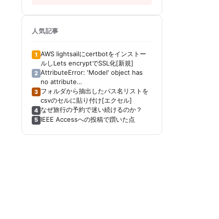
人気記事
AWS lightsailにcertbotをインストー
1
ルしLets encryptでSSL化[新規]
AttributeError: 'Model' object has
2
no attribute
'_get_distribution_strategy'[Keras]
フォルダから抽出したパス名リストを
3
[Tensorboard]
csvのセルに貼り付け[エクセル]
なぜ旅行の予約で迷い続けるのか？
4
IEEE Accessへの投稿で躓いた点
5