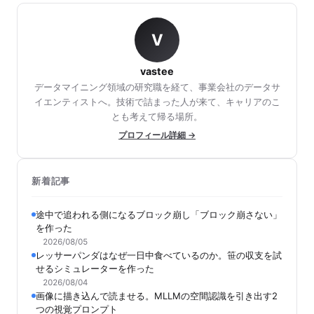
V
vastee
データマイニング領域の研究職を経て、事業会社のデータサ
イエンティストへ。技術で詰まった人が来て、キャリアのこ
とも考えて帰る場所。
プロフィール詳細 →
新着記事
途中で追われる側になるブロック崩し「ブロック崩さない」
を作った
2026/08/05
レッサーパンダはなぜ一日中食べているのか。笹の収支を試
せるシミュレーターを作った
2026/08/04
画像に描き込んで読ませる。MLLMの空間認識を引き出す2
つの視覚プロンプト