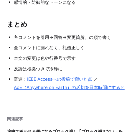
感情的・防御的なトーンになる
まとめ
各コメントを引用→回答→変更箇所、の順で書く
全コメントに漏れなく、礼儀正しく
本文の変更は色や行番号で示す
反論は根拠つきで冷静に
関連：
IEEE Accessへの投稿で躓いた点
／
AoE（Anywhere on Earth）の〆切を日本時間にすると
関連記事
途中で追われる側になるブロック崩し「ブロック崩さない」を