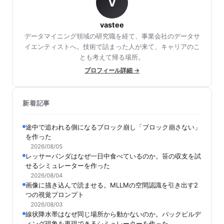
V
vastee
データマイニング領域の研究職を経て、事業会社のデータサ
イエンティストへ。技術で詰まった人が来て、キャリアのこ
とも考えて帰る場所。
プロフィール詳細 →
新着記事
途中で追われる側になるブロック崩し「ブロック崩さない」
を作った
2026/08/05
レッサーパンダはなぜ一日中食べているのか。笹の収支を試
せるシミュレーターを作った
2026/08/04
画像に描き込んで読ませる。MLLMの空間認識を引き出す2
つの視覚プロンプト
2026/08/03
線状降水帯はなぜ同じ場所から動かないのか。バックビルデ
ィング現象を再現できるシミュレーターを作った