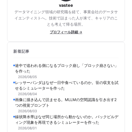
vastee
データマイニング領域の研究職を経て、事業会社のデータサ
イエンティストへ。技術で詰まった人が来て、キャリアのこ
とも考えて帰る場所。
プロフィール詳細 →
新着記事
途中で追われる側になるブロック崩し「ブロック崩さない」
を作った
2026/08/05
レッサーパンダはなぜ一日中食べているのか。笹の収支を試
せるシミュレーターを作った
2026/08/04
画像に描き込んで読ませる。MLLMの空間認識を引き出す2
つの視覚プロンプト
2026/08/03
線状降水帯はなぜ同じ場所から動かないのか。バックビルデ
ィング現象を再現できるシミュレーターを作った
2026/08/01