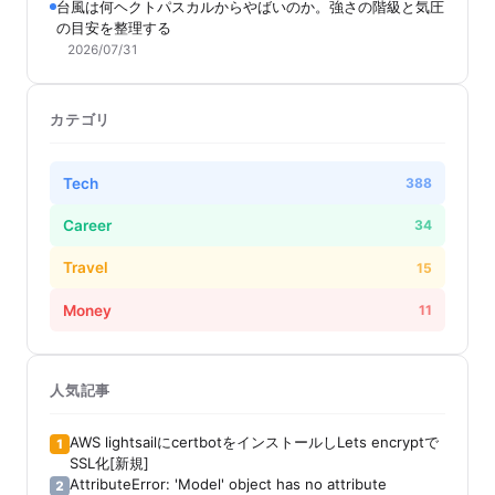
台風は何ヘクトパスカルからやばいのか。強さの階級と気圧
の目安を整理する
2026/07/31
カテゴリ
Tech
388
Career
34
Travel
15
Money
11
人気記事
AWS lightsailにcertbotをインストールしLets encryptで
1
SSL化[新規]
AttributeError: 'Model' object has no attribute
2