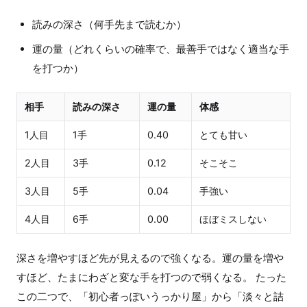
読みの深さ（何手先まで読むか）
運の量（どれくらいの確率で、最善手ではなく適当な手
を打つか）
相手
読みの深さ
運の量
体感
1人目
1手
0.40
とても甘い
2人目
3手
0.12
そこそこ
3人目
5手
0.04
手強い
4人目
6手
0.00
ほぼミスしない
深さを増やすほど先が見えるので強くなる。運の量を増や
すほど、たまにわざと変な手を打つので弱くなる。 たった
この二つで、「初心者っぽいうっかり屋」から「淡々と詰