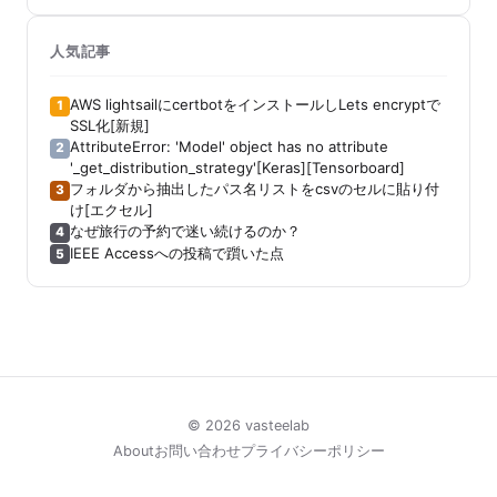
人気記事
AWS lightsailにcertbotをインストールしLets encryptで
1
SSL化[新規]
AttributeError: 'Model' object has no attribute
2
'_get_distribution_strategy'[Keras][Tensorboard]
フォルダから抽出したパス名リストをcsvのセルに貼り付
3
け[エクセル]
なぜ旅行の予約で迷い続けるのか？
4
IEEE Accessへの投稿で躓いた点
5
© 2026 vasteelab
About
お問い合わせ
プライバシーポリシー