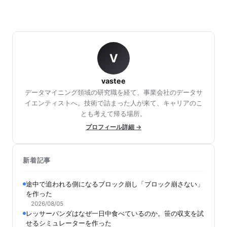
V
vastee
データマイニング領域の研究職を経て、事業会社のデータサ
イエンティストへ。技術で詰まった人が来て、キャリアのこ
とも考えて帰る場所。
プロフィール詳細 →
新着記事
途中で追われる側になるブロック崩し「ブロック崩さない」
を作った
2026/08/05
レッサーパンダはなぜ一日中食べているのか。笹の収支を試
せるシミュレーターを作った