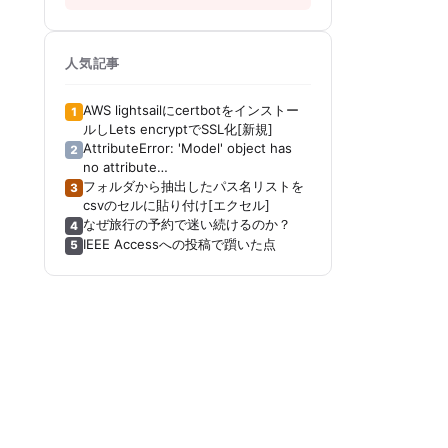
人気記事
AWS lightsailにcertbotをインストー
1
ルしLets encryptでSSL化[新規]
AttributeError: 'Model' object has
2
no attribute
'_get_distribution_strategy'[Keras]
フォルダから抽出したパス名リストを
3
[Tensorboard]
csvのセルに貼り付け[エクセル]
なぜ旅行の予約で迷い続けるのか？
4
IEEE Accessへの投稿で躓いた点
5