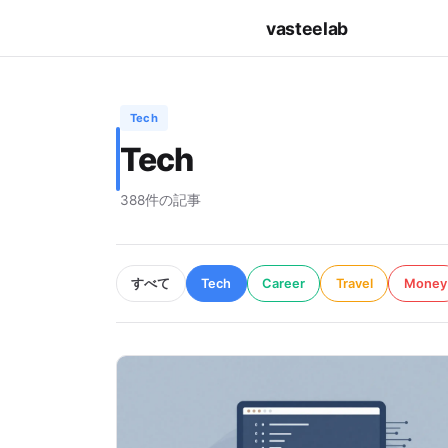
vasteelab
Tech
Tech
388件の記事
すべて
Tech
Career
Travel
Money