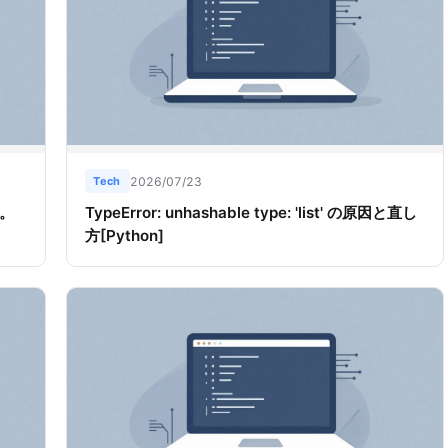
Tech
2026/07/23
方。
TypeError: unhashable type: 'list' の原因と直し
方[Python]