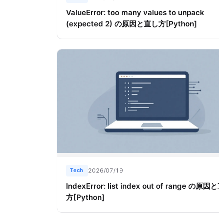
ValueError: too many values to unpack
(expected 2) の原因と直し方[Python]
Tech
2026/07/19
IndexError: list index out of range の原
方[Python]