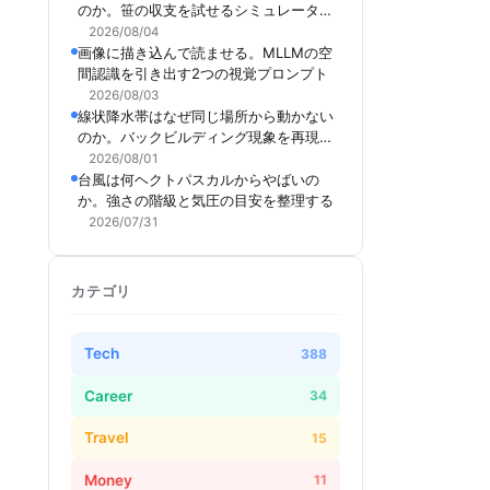
のか。笹の収支を試せるシミュレーター
を作った
2026/08/04
画像に描き込んで読ませる。MLLMの空
間認識を引き出す2つの視覚プロンプト
2026/08/03
線状降水帯はなぜ同じ場所から動かない
のか。バックビルディング現象を再現で
きるシミュレーターを作った
2026/08/01
台風は何ヘクトパスカルからやばいの
か。強さの階級と気圧の目安を整理する
2026/07/31
カテゴリ
Tech
388
Career
34
Travel
15
Money
11