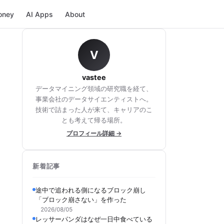
oney
AI Apps
About
V
vastee
データマイニング領域の研究職を経て、
事業会社のデータサイエンティストへ。
技術で詰まった人が来て、キャリアのこ
とも考えて帰る場所。
プロフィール詳細 →
新着記事
途中で追われる側になるブロック崩し
「ブロック崩さない」を作った
2026/08/05
レッサーパンダはなぜ一日中食べている